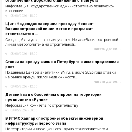
ограничениях дорожного движения с 8 августа
Информация Государственной административно-технической
инспекции
чт, 08/06/2026 - 18:00
Щит «Надежда» завершил проходку Невско-
Василеостровской линии метро и продолжит
строительство ...
Сегодня, 6 августа, на новом участке Невско-Василеостровской
линии метрополитена на строительной…
читать далее...
чт, 08/06/2026 - 15:00
Ставки на аренду жилья в Петербурге в июле продолжили
рост
По данным Центра аналитики BN.ru, в июле 2026 года ставки
на рынке аренды жилой недвижимости…
читать далее...
чт, 08/06/2026 - 12:00
Детский сад с бассейном откроют на территории
предприятия «Ручьи»
Информация Комитета по строительству
чт, 08/06/2026 - 09:00
В ИТМО Хайпарк построены объекты инженерной
инфраструктуры первого этапа
На территории инновационного научно-технологического и