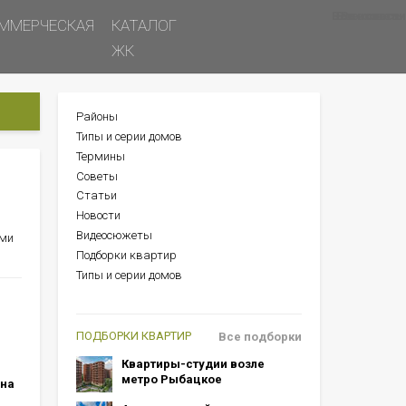
Все новости
Все советы
Все статьи
ММЕРЧЕСКАЯ
КАТАЛОГ
ЖК
Районы
БОКОВОЕ
Типы и серии домов
МЕНЮ
Термины
Советы
Статьи
Новости
Видеосюжеты
ями
Подборки квартир
Типы и серии домов
ПОДБОРКИ КВАРТИР
Все подборки
Квартиры-студии возле
метро Рыбацкое
 на