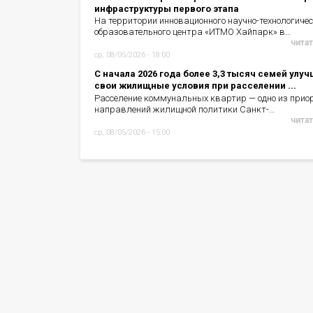
инфраструктуры первого этапа
На территории инновационного научно-технологичес
образовательного центра «ИТМО Хайпарк» в…
читат
ср, 08/05/2026 - 18:00
С начала 2026 года более 3,3 тысяч семей улу
свои жилищные условия при расселении ...
Расселение коммунальных квартир — одно из прио
направлений жилищной политики Санкт-…
читат
ср, 08/05/2026 - 15:00