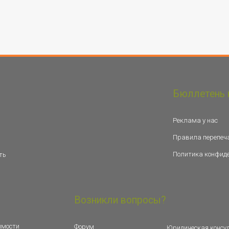
Бюллетень 
Реклама у нас
Правила перепеч
Политика конфид
ть
Возникли вопросы?
имости
Форум
Юридическая консу