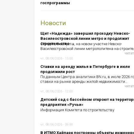
госпрограммы
Новости
Щит «Надежда» завершил проходку Невско-
Василеостровской линии метро и продолжит
строительство ...
Сегодня, 6 августа, на новом участке Невско-
Василеостровской линии метрополитена на строит
читат
чт, 08/06/2026 - 15:00
Ставки на аренду жилья в Петербурге в июле
продолжили рост
По данным Центра аналитики BN.ru, в июле 2026 г
ставки на рынке аренды жилой недвижимости…
читат
чт, 08/06/2026 - 12:00
Детский сад с бассейном откроют на территор
предприятия «Ручьи»
Информация Комитета по строительству
чт, 08/06/2026 - 09:00
В ИТМО Хайпарк построены объекты инженер