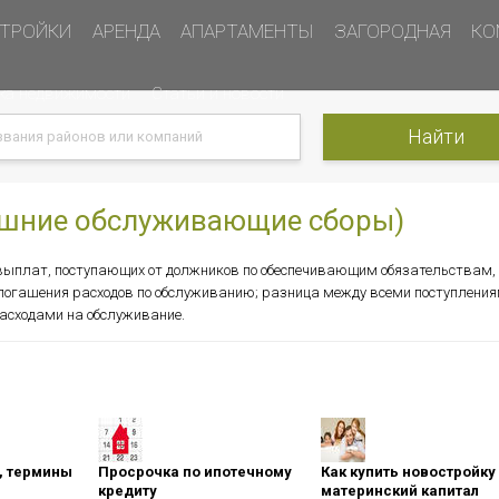
ТРОЙКИ
АРЕНДА
АПАРТАМЕНТЫ
ЗАГОРОДНАЯ
КО
ка недвижимости
Статьи и новости
злишние обслуживающие сборы)
 выплат, поступающих от должников по обеспечивающим обязательствам,
 погашения расходов по обслуживанию; разница между всеми поступлени
асходами на обслуживание.
оны, термины
Просрочка по ипотечному
Как купить новостройку
кредиту
материнский капитал