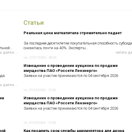
Статьи
Реальная цена маткапитала стремительно падает
За последнее десятилетие покупательная способность субсид
ельной…
снизилась почти на 40%. Эксперты…
ь далее...
читать д
пн, 07/27/2026 - 08:00
Извещение о проведении аукциона по продаже
имущества ПАО «Россети Ленэнерго»
ода
Заявки на участие принимаются по 04 сентября 2026
ь далее...
пт, 07/24/2026 - 12:00
ии
Извещение о проведении аукциона по продаже
имущества ПАО «Россети Ленэнерго»
Заявки на участие принимаются по 04 сентября 2026
пт, 07/24/2026 - 12:00
ной
Как продлить срок службы аккумулятора для дрона