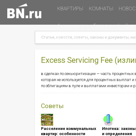
Основная
КВАРТИРЫ
КОМНАТЫ
НОВОС
навигация
Дополнительная
Акции и скидки
База знаний
Оцен
навигация
Search
Search
Меню
Подать объявление
в
хэдере
(справа)
Excess Servicing Fee (и
в сделках по секьюритизации — часть процентных
которая не используется для процентных выплат и
по облигациям в пуле и выплатами инвесторам и р
Советы
Расселение коммунальных
Ипотека: ​​​​​​​зак
квартир: особенности
и определения