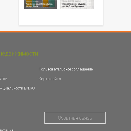
…
…
недвижимости
Пользовательское соглашение
атки
Карта сайта
енциальности BN.RU
Обратная связь
льтация