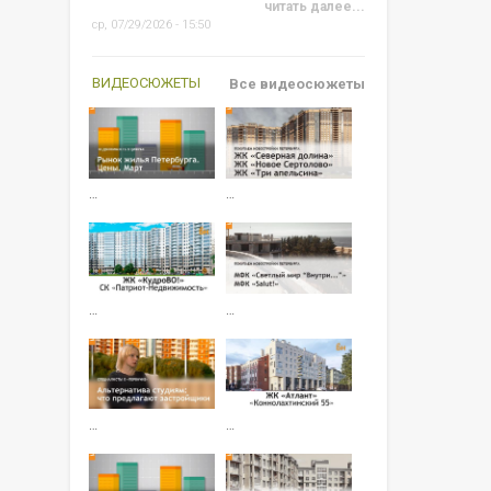
читать далее...
ср, 07/29/2026 - 15:50
ВИДЕОСЮЖЕТЫ
Все видеосюжеты
…
…
…
…
…
…