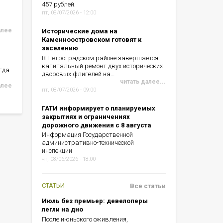
457 рублей.
пт, 08/07/2026 - 12:00
алее
Исторические дома на
Каменноостровском готовят к
заселению
В Петроградском районе завершается
капитальный ремонт двух исторических
гда
дворовых флигелей на…
читать далее...
алее
пт, 08/07/2026 - 09:00
ГАТИ информирует о планируемых
закрытиях и ограничениях
дорожного движения с 8 августа
Информация Государственной
административно-технической
инспекции
чт, 08/06/2026 - 18:00
СТАТЬИ
Все статьи
Июль без премьер: девелоперы
легли на дно
После июньского оживления,