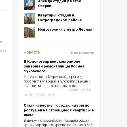
Аренда студий у метро
Озерки
Квартиры-студии в
Петроградском районе
Новостройки у метро Лесная
ии
алее
НОВОСТИ
Все новости
В Красногвардейском районе
завершен ремонт улицы Корнея
Чуковского
На участке от Муринской дороги до
проспекта Маршака уложили свыше 7
тыс. кв. м нового асфальта на…
читать далее...
пт, 08/07/2026 - 15:00
Стали известны города-лидеры по
росту цен на строящиеся квартиры в
июле
В целом по российским городам общая
цена квартиры выросла на 2%, до 8 515