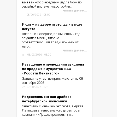
вызванного очередным дедлайном по
семейной ипотеке, новостройки…
читать далее...
чт, 08/06/2026 - 08:00
Июль – на дворе пусто, да и в поле
негусто
Впервые, наверное, за нынешний год
случился месяц, вполне
соответствующий традиционным от
него…
читать далее...
пн, 08/03/2026 - 08:00
Извещение о проведении аукциона
по продаже имущества ПАО
«Россети Ленэнерго»
Заявки на участие принимаются по 08
сентября 2026
чт, 07/30/2026 - 12:10
Редевелопмент как драйвер
петербургской экономики
Знакомим с мнением эксперта, Сергея
Латышева, генерального директора
компании «Градостроительные…