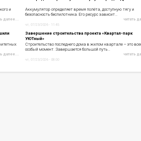
кого и
Аккумулятор определяет время полёта, доступную тягу и
безопасность беспилотника. Его ресурс зависит…
ь далее...
читать д
чт, 07/23/2026 - 11:45
чшили
Завершение строительства проекта «Квартал-парк
УЮТный»
ритетных
Строительство последнего дома в жилом квартале – это все
особый момент. Завершается большой путь…
ь далее...
читать д
чт, 07/23/2026 - 08:00