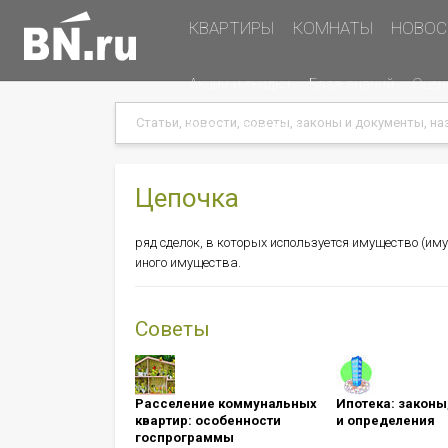
Основная
КВАРТИРЫ
КОМНАТЫ
НОВОС
навигация
Дополнительная
Акции и скидки
База знаний
Оцен
навигация
Search
Search
Меню
Подать объявление
в
хэдере
(справа)
Цепочка
ряд сделок, в которых используется имущество (им
иного имущества.
Советы
Расселение коммунальных
Ипотека: ​​​​​​​зак
квартир: особенности
и определения
госпрограммы