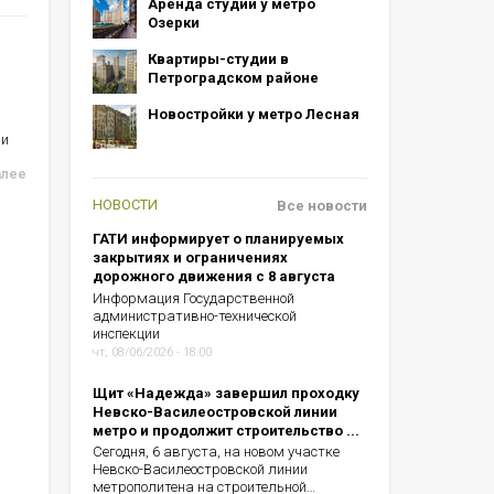
Аренда студий у метро
Озерки
Квартиры-студии в
Петроградском районе
Новостройки у метро Лесная
ии
алее
НОВОСТИ
Все новости
ГАТИ информирует о планируемых
закрытиях и ограничениях
дорожного движения с 8 августа
Информация Государственной
административно-технической
инспекции
чт, 08/06/2026 - 18:00
Щит «Надежда» завершил проходку
Невско-Василеостровской линии
метро и продолжит строительство ...
Сегодня, 6 августа, на новом участке
Невско-Василеостровской линии
метрополитена на строительной…