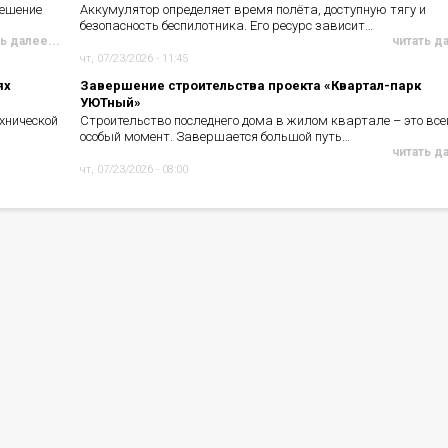
решение
Аккумулятор определяет время полёта, доступную тягу и
безопасность беспилотника. Его ресурс зависит…
ь далее...
читать д
чт, 07/23/2026 - 11:45
ях
Завершение строительства проекта «Квартал-парк
УЮТный»
хнической
Строительство последнего дома в жилом квартале – это все
особый момент. Завершается большой путь…
читать д
чт, 07/23/2026 - 08:00