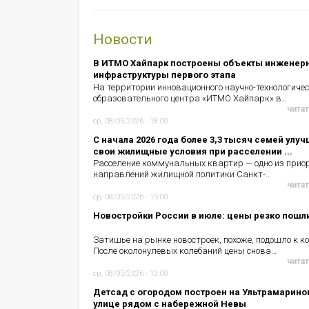
Новости
В ИТМО Хайпарк построены объекты инженер
инфраструктуры первого этапа
На территории инновационного научно-технологичес
образовательного центра «ИТМО Хайпарк» в…
читат
ср, 08/05/2026 - 18:00
С начала 2026 года более 3,3 тысяч семей улу
свои жилищные условия при расселении ...
Расселение коммунальных квартир — одно из прио
направлений жилищной политики Санкт-…
читат
ср, 08/05/2026 - 15:00
Новостройки России в июле: цены резко пошл
Затишье на рынке новостроек, похоже, подошло к ко
После околонулевых колебаний цены снова…
читат
ср, 08/05/2026 - 12:00
Детсад с огородом построен на Ультрамарино
улице рядом с набережной Невы