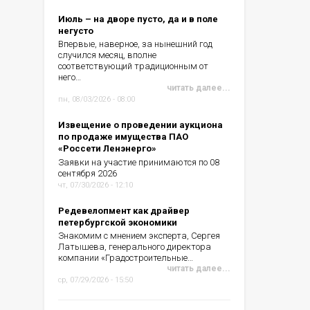
Июль – на дворе пусто, да и в поле
негусто
Впервые, наверное, за нынешний год
случился месяц, вполне
соответствующий традиционным от
него…
читать далее...
пн, 08/03/2026 - 08:00
Извещение о проведении аукциона
по продаже имущества ПАО
«Россети Ленэнерго»
Заявки на участие принимаются по 08
сентября 2026
чт, 07/30/2026 - 12:10
Редевелопмент как драйвер
петербургской экономики
Знакомим с мнением эксперта, Сергея
Латышева, генерального директора
компании «Градостроительные…
читать далее...
ср, 07/29/2026 - 15:50