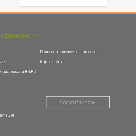
недвижимости
Пользовательское соглашение
атки
Карта сайта
енциальности BN.RU
Обратная связь
льтация