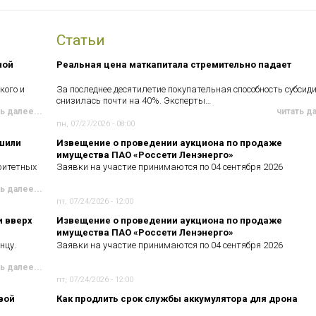
Статьи
ной
Реальная цена маткапитала стремительно падает
кого и
За последнее десятилетие покупательная способность субсид
снизилась почти на 40%. Эксперты…
ь далее...
читать д
пн, 07/27/2026 - 08:00
чшили
Извещение о проведении аукциона по продаже
имущества ПАО «Россети Ленэнерго»
ритетных
Заявки на участие принимаются по 04 сентября 2026
ь далее...
пт, 07/24/2026 - 12:00
и вверх
Извещение о проведении аукциона по продаже
имущества ПАО «Россети Ленэнерго»
нцу.
Заявки на участие принимаются по 04 сентября 2026
ь далее...
пт, 07/24/2026 - 12:00
вой
Как продлить срок службы аккумулятора для дрона