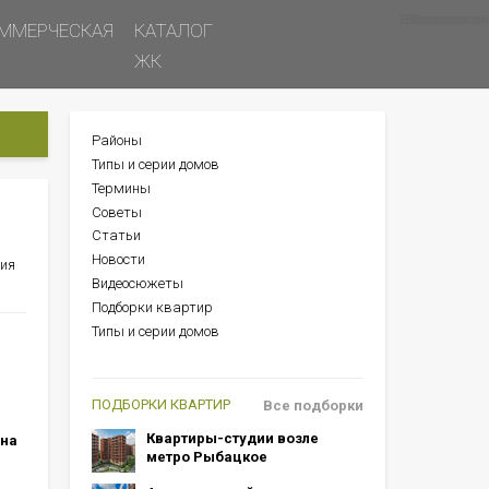
Все новости
Все советы
Все статьи
ММЕРЧЕСКАЯ
КАТАЛОГ
ЖК
Районы
БОКОВОЕ
Типы и серии домов
МЕНЮ
Термины
Советы
Статьи
Новости
ния
Видеосюжеты
Подборки квартир
Типы и серии домов
ПОДБОРКИ КВАРТИР
Все подборки
Квартиры-студии возле
 на
метро Рыбацкое