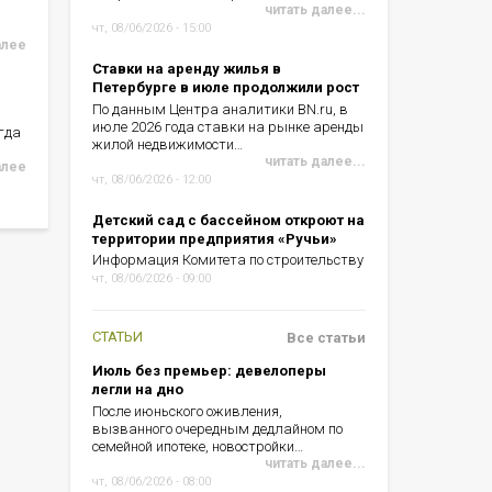
читать далее...
чт, 08/06/2026 - 15:00
алее
Ставки на аренду жилья в
Петербурге в июле продолжили рост
По данным Центра аналитики BN.ru, в
июле 2026 года ставки на рынке аренды
гда
жилой недвижимости…
читать далее...
алее
чт, 08/06/2026 - 12:00
Детский сад с бассейном откроют на
территории предприятия «Ручьи»
Информация Комитета по строительству
чт, 08/06/2026 - 09:00
СТАТЬИ
Все статьи
Июль без премьер: девелоперы
легли на дно
После июньского оживления,
вызванного очередным дедлайном по
семейной ипотеке, новостройки…
читать далее...
чт, 08/06/2026 - 08:00