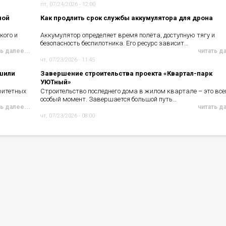
пт, 07/24/2026 - 12:00
ной
Как продлить срок службы аккумулятора для дрона
кого и
Аккумулятор определяет время полёта, доступную тягу и
безопасность беспилотника. Его ресурс зависит…
ь далее...
читать д
чт, 07/23/2026 - 11:45
чшили
Завершение строительства проекта «Квартал-парк
УЮТный»
ритетных
Строительство последнего дома в жилом квартале – это все
особый момент. Завершается большой путь…
ь далее...
читать д
чт, 07/23/2026 - 08:00