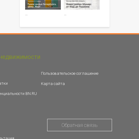
…
…
недвижимости
Пользовательское соглашение
атки
Карта сайта
енциальности BN.RU
Обратная связь
льтация