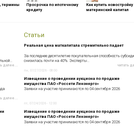
оны, термины
Просрочка по ипотечному
Как купить новостройку
кредиту
материнский капитал
Статьи
Реальная цена маткапитала стремительно падает
За последнее десятилетие покупательная способность субсид
ельной…
снизилась почти на 40%. Эксперты…
ь далее...
читать д
пн, 07/27/2026 - 08:00
Извещение о проведении аукциона по продаже
имущества ПАО «Россети Ленэнерго»
ода
Заявки на участие принимаются по 04 сентября 2026
ь далее...
пт, 07/24/2026 - 12:00
ии
Извещение о проведении аукциона по продаже
имущества ПАО «Россети Ленэнерго»
Заявки на участие принимаются по 04 сентября 2026