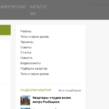
Все новости
Все советы
Все статьи
ММЕРЧЕСКАЯ
КАТАЛОГ
ЖК
Районы
БОКОВОЕ
Типы и серии домов
МЕНЮ
Термины
Советы
Статьи
Новости
Видеосюжеты
Подборки квартир
Типы и серии домов
ПОДБОРКИ КВАРТИР
Все подборки
Квартиры-студии возле
метро Рыбацкое