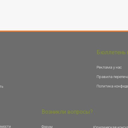
Бюллетень 
Реклама у нас
Правила перепеч
Политика конфид
ть
Возникли вопросы?
имости
Форум
Юридическая консу