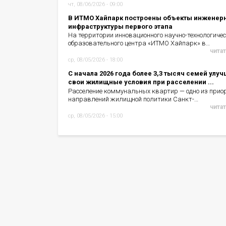
чт, 08/06/2026 - 09:00
В ИТМО Хайпарк построены объекты инженер
инфраструктуры первого этапа
На территории инновационного научно-технологичес
образовательного центра «ИТМО Хайпарк» в…
читат
ср, 08/05/2026 - 18:00
С начала 2026 года более 3,3 тысяч семей улу
свои жилищные условия при расселении ...
Расселение коммунальных квартир — одно из прио
направлений жилищной политики Санкт-…
читат
ср, 08/05/2026 - 15:00