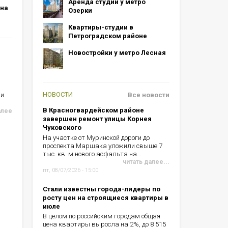
Аренда студий у метро
 на
Озерки
Квартиры-студии в
Петроградском районе
Новостройки у метро Лесная
НОВОСТИ
ии
Все новости
В Красногвардейском районе
алее
завершен ремонт улицы Корнея
Чуковского
На участке от Муринской дороги до
проспекта Маршака уложили свыше 7
тыс. кв. м нового асфальта на…
читать далее...
пт, 08/07/2026 - 15:00
Стали известны города-лидеры по
росту цен на строящиеся квартиры в
июле
В целом по российским городам общая
цена квартиры выросла на 2%, до 8 515