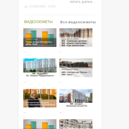
читать далее...
ср, 07/29/2026 - 15:50
ВИДЕОСЮЖЕТЫ
Все видеосюжеты
…
…
…
…
…
…