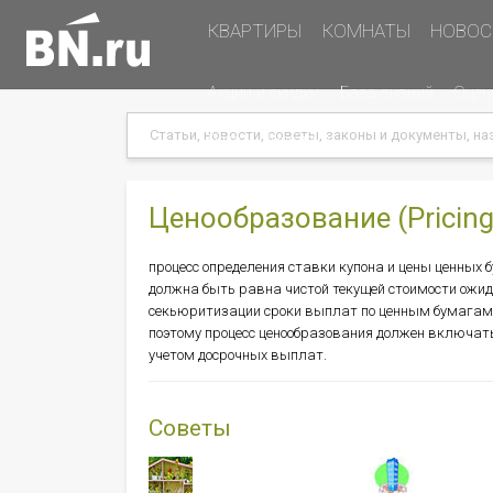
Основная
КВАРТИРЫ
КОМНАТЫ
НОВОС
навигация
Дополнительная
Акции и скидки
База знаний
Оцен
навигация
Search
Search
Меню
Подать объявление
в
хэдере
(справа)
Ценообразование (Pricing
процесс определения ставки купона и цены ценных 
должна быть равна чистой текущей стоимости ожид
секьюритизации сроки выплат по ценным бумагам 
поэтому процесс ценообразования должен включать
учетом досрочных выплат.
Советы