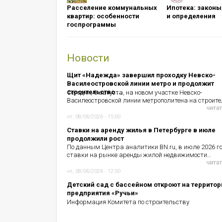
Расселение коммунальных
Ипотека: ​​​​​​​зак
квартир: особенности
и определения
госпрограммы
Новости
Щит «Надежда» завершил проходку Невско-
Василеостровской линии метро и продолжит
строительство ...
Сегодня, 6 августа, на новом участке Невско-
Василеостровской линии метрополитена на строит
читат
чт, 08/06/2026 - 15:00
Ставки на аренду жилья в Петербурге в июле
продолжили рост
По данным Центра аналитики BN.ru, в июле 2026 г
ставки на рынке аренды жилой недвижимости…
читат
чт, 08/06/2026 - 12:00
Детский сад с бассейном откроют на территор
предприятия «Ручьи»
Информация Комитета по строительству