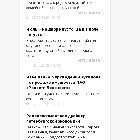
вызванного очередным дедлайном по
семейной ипотеке, новостройки…
читать далее...
чт, 08/06/2026 - 08:00
Июль – на дворе пусто, да и в поле
негусто
Впервые, наверное, за нынешний год
случился месяц, вполне
соответствующий традиционным от
него…
читать далее...
пн, 08/03/2026 - 08:00
Извещение о проведении аукциона
по продаже имущества ПАО
«Россети Ленэнерго»
Заявки на участие принимаются по 08
сентября 2026
чт, 07/30/2026 - 12:10
Редевелопмент как драйвер
петербургской экономики
Знакомим с мнением эксперта, Сергея
Латышева, генерального директора
компании «Градостроительные…