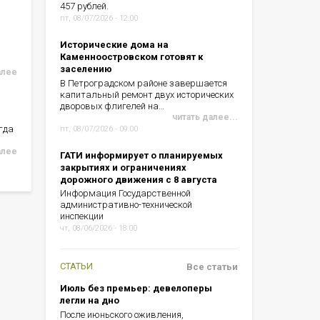
457 рублей.
пт, 08/07/2026 - 12:00
Исторические дома на
Каменноостровском готовят к
заселению
алее
В Петроградском районе завершается
капитальный ремонт двух исторических
дворовых флигелей на…
читать далее...
гда
пт, 08/07/2026 - 09:00
алее
ГАТИ информирует о планируемых
закрытиях и ограничениях
дорожного движения с 8 августа
Информация Государственной
административно-технической
инспекции
чт, 08/06/2026 - 18:00
СТАТЬИ
Все статьи
Июль без премьер: девелоперы
легли на дно
После июньского оживления,