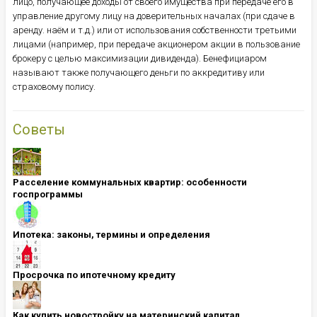
лицо, получающее доходы от своего имущества при передаче его в
управление другому лицу на доверительных началах (при сдаче в
аренду. наём и т.д.) или от использования собственности третьими
лицами (например, при передаче акционером акции в пользование
брокеру с целью максимизации дивиденда). Бенефициаром
называют также получающего деньги по аккредитиву или
страховому полису.
Советы
Расселение коммунальных квартир: особенности
госпрограммы
Ипотека: ​​​​​​​законы, термины и определения
Просрочка по ипотечному кредиту
Как купить новостройку на материнский капитал