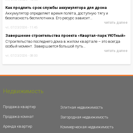
Как продлить срок службы аккумулятора для дрона
Аккумулятор определяет время полёта, доступную тягу и
безопасность беспилотника. Его ресурс зависит…
читать далее
чт, 07/23/2026 - 11:45
Завершение строительства проекта «Квартал-парк УЮТный»
Строительство последнего дома в жилом квартале – это всегда
особый момент. Завершается большой путь…
читать далее
чт, 07/23/2026 - 08:00
Недвижимость
Продажа квартир
Элитная недвижимость
Продажа комнат
Загородная недвижимость
Аренда квартир
Коммерческая недвижимость