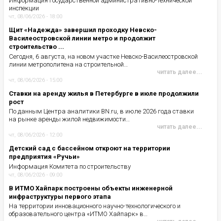
Информация Государственной административно-технической
инспекции
чт, 08/06/2026 - 18:00
Щит «Надежда» завершил проходку Невско-
Василеостровской линии метро и продолжит
строительство ...
Сегодня, 6 августа, на новом участке Невско-Василеостровской
линии метрополитена на строительной…
читать далее...
чт, 08/06/2026 - 15:00
Ставки на аренду жилья в Петербурге в июле продолжили
рост
По данным Центра аналитики BN.ru, в июле 2026 года ставки
на рынке аренды жилой недвижимости…
читать далее...
чт, 08/06/2026 - 12:00
Детский сад с бассейном откроют на территории
предприятия «Ручьи»
Информация Комитета по строительству
чт, 08/06/2026 - 09:00
В ИТМО Хайпарк построены объекты инженерной
инфраструктуры первого этапа
На территории инновационного научно-технологического и
образовательного центра «ИТМО Хайпарк» в…