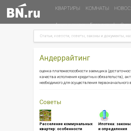
Основная
КВАРТИРЫ
КОМНАТЫ
НОВОС
навигация
Дополнительная
Акции и скидки
База знаний
Оцен
навигация
Search
Search
Меню
Подать объявление
в
хэдере
(справа)
Андеррайтинг
оценка платежеспособности заемщика (достаточност
качества исполнения кредитных обязательств), а
необходимого для осуществления первоначального в
Советы
Расселение коммунальных
Ипотека: ​​​​​​​зак
квартир: особенности
и определения