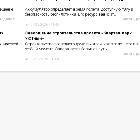
решение
Аккумулятор определяет время полёта, доступную тягу и
безопасность беспилотника. Его ресурс зависит…
ь далее...
читать д
чт, 07/23/2026 - 11:45
ях
Завершение строительства проекта «Квартал-парк
УЮТный»
хнической
Строительство последнего дома в жилом квартале – это все
особый момент. Завершается большой путь…
читать д
чт, 07/23/2026 - 08:00