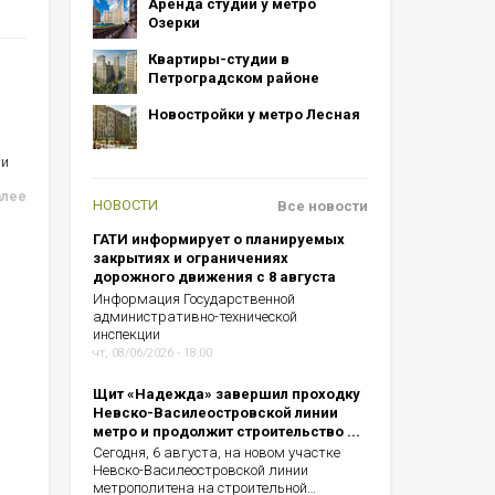
Аренда студий у метро
Озерки
Квартиры-студии в
Петроградском районе
Новостройки у метро Лесная
ии
алее
НОВОСТИ
Все новости
ГАТИ информирует о планируемых
закрытиях и ограничениях
дорожного движения с 8 августа
Информация Государственной
административно-технической
инспекции
чт, 08/06/2026 - 18:00
Щит «Надежда» завершил проходку
Невско-Василеостровской линии
метро и продолжит строительство ...
Сегодня, 6 августа, на новом участке
Невско-Василеостровской линии
метрополитена на строительной…