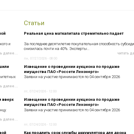
Статьи
ной
Реальная цена маткапитала стремительно падает
кого и
За последнее десятилетие покупательная способность субсид
снизилась почти на 40%. Эксперты…
ь далее...
читать д
пн, 07/27/2026 - 08:00
чшили
Извещение о проведении аукциона по продаже
имущества ПАО «Россети Ленэнерго»
ритетных
Заявки на участие принимаются по 04 сентября 2026
ь далее...
пт, 07/24/2026 - 12:00
и вверх
Извещение о проведении аукциона по продаже
имущества ПАО «Россети Ленэнерго»
нцу.
Заявки на участие принимаются по 04 сентября 2026
ь далее...
пт, 07/24/2026 - 12:00
вой
Как продлить срок службы аккумулятора для дрона