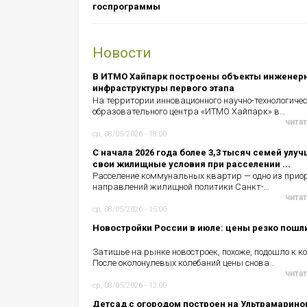
госпрограммы
Новости
В ИТМО Хайпарк построены объекты инженер
инфраструктуры первого этапа
На территории инновационного научно-технологичес
образовательного центра «ИТМО Хайпарк» в…
читат
ср, 08/05/2026 - 18:00
С начала 2026 года более 3,3 тысяч семей улу
свои жилищные условия при расселении ...
Расселение коммунальных квартир — одно из прио
направлений жилищной политики Санкт-…
читат
ср, 08/05/2026 - 15:00
Новостройки России в июле: цены резко пошл
Затишье на рынке новостроек, похоже, подошло к ко
После околонулевых колебаний цены снова…
читат
ср, 08/05/2026 - 12:00
Детсад с огородом построен на Ультрамарино