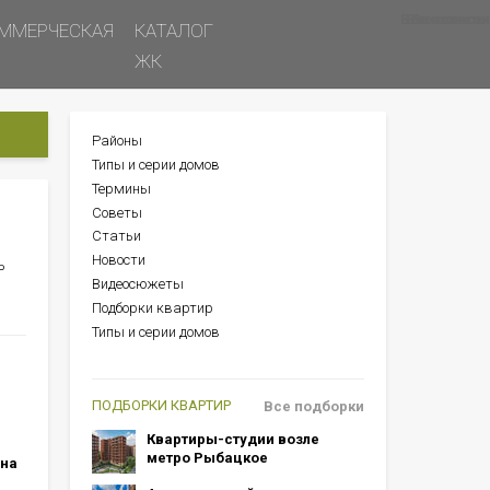
Все новости
Все советы
Все статьи
ММЕРЧЕСКАЯ
КАТАЛОГ
ЖК
Районы
БОКОВОЕ
Типы и серии домов
МЕНЮ
Термины
Советы
Статьи
Новости
ь
Видеосюжеты
Подборки квартир
Типы и серии домов
ПОДБОРКИ КВАРТИР
Все подборки
Квартиры-студии возле
метро Рыбацкое
 на