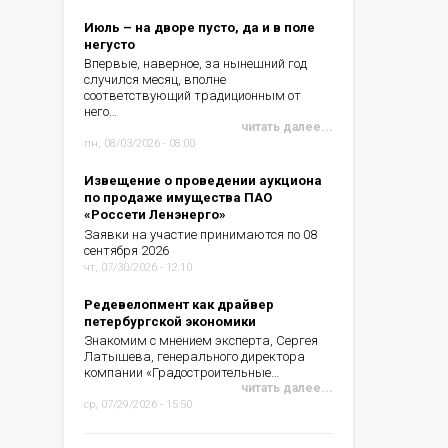
Июль – на дворе пусто, да и в поле
негусто
Впервые, наверное, за нынешний год
случился месяц, вполне
соответствующий традиционным от
него…
читать далее...
пн, 08/03/2026 - 08:00
Извещение о проведении аукциона
по продаже имущества ПАО
«Россети Ленэнерго»
Заявки на участие принимаются по 08
сентября 2026
чт, 07/30/2026 - 12:10
Редевелопмент как драйвер
петербургской экономики
Знакомим с мнением эксперта, Сергея
Латышева, генерального директора
компании «Градостроительные…
читать далее...
ср, 07/29/2026 - 15:50