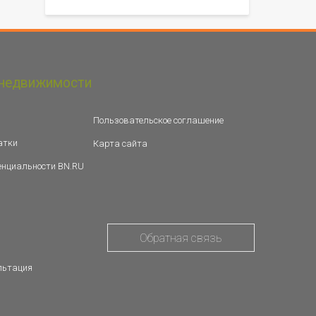
недвижимости
Пользовательское соглашение
атки
Карта сайта
енциальности BN.RU
Обратная связь
льтация