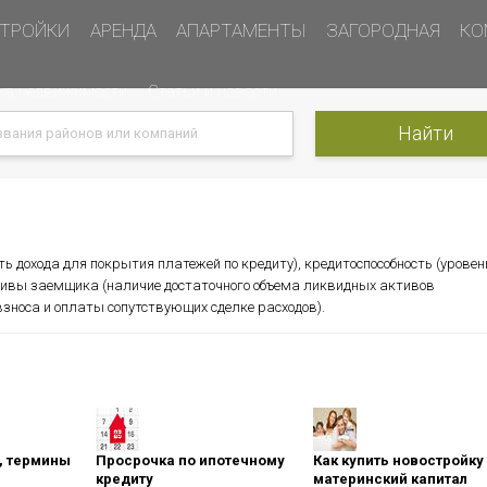
ТРОЙКИ
АРЕНДА
АПАРТАМЕНТЫ
ЗАГОРОДНАЯ
КО
ка недвижимости
Статьи и новости
ь дохода для покрытия платежей по кредиту), кредитоспособность (уровен
ктивы заемщика (наличие достаточного объема ликвидных активов
зноса и оплаты сопутствующих сделке расходов).
оны, термины
Просрочка по ипотечному
Как купить новостройку
кредиту
материнский капитал