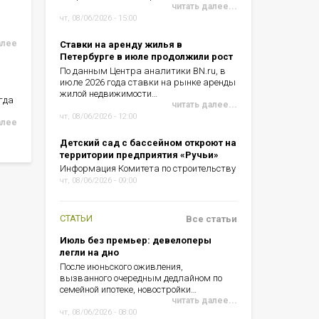
читать далее...
чт, 08/06/2026 - 15:00
алее
Ставки на аренду жилья в
Петербурге в июле продолжили рост
По данным Центра аналитики BN.ru, в
июле 2026 года ставки на рынке аренды
жилой недвижимости…
гда
читать далее...
чт, 08/06/2026 - 12:00
алее
Детский сад с бассейном откроют на
территории предприятия «Ручьи»
Информация Комитета по строительству
чт, 08/06/2026 - 09:00
СТАТЬИ
Все статьи
Июль без премьер: девелоперы
легли на дно
После июньского оживления,
вызванного очередным дедлайном по
семейной ипотеке, новостройки…
читать далее...
чт, 08/06/2026 - 08:00