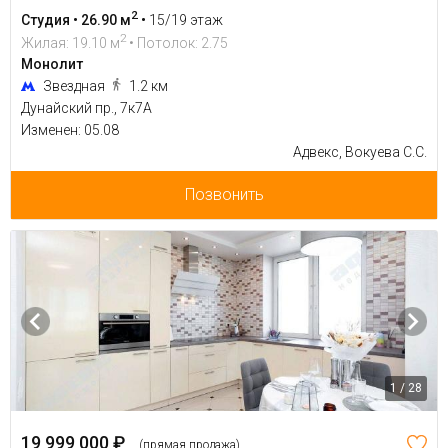
2
Студия • 26.90 м
•
15/19 этаж
2
Жилая: 19.10 м
• Потолок: 2.75
Монолит
Звездная
1.2 км
Дунайский пр., 7к7А
Изменен: 05.08
Адвекс, Вокуева С.С.
Позвонить
1 / 28
19 999 000 ₽
(прямая продажа)