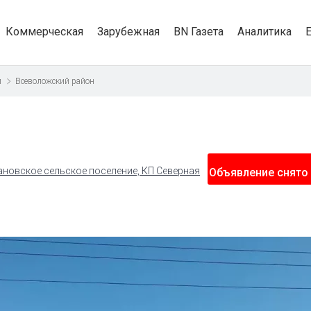
Коммерческая
Зарубежная
BN Газета
Аналитика
и
Всеволожский район
ановское сельское поселение, КП Северная
Объявление снято 