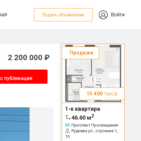
Ещё
Войти
Подать объявление
Продажа
2 200 000 ₽
с публикации
15 400
тыс.р.
1-к квартира
2
46.60
м
Проспект Просвещения
Руднева ул., строение 1,
15