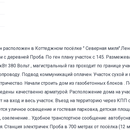
н расположен в Коттеджном посёлке " Северная миля".Лен.
 с деревней Проба. По ген плану участок с 145. Размежева
т 380 Вольт , магистральный газ проходит по границе уча
Объект не продается (не сдается)
проводу. Подвод коммуникаций оплачен. Участок сухой и
Указанные характеристики отличаются от фактических
тричество. Начали строить дом из газобетонных блоков . 
Адрес указан неверно
ведены качественно арматурой. Расположение дома на уча
т на вход и весь участок. Въезд на территорию через КПП 
Цена указана неверно
ся уличное освещение и гостевая парковка, детская площ
Другое
, озеленение... Удобное транспортное сообщение: автобусна
я. Станция электричек Проба в 700 метрах от посёлка (12 