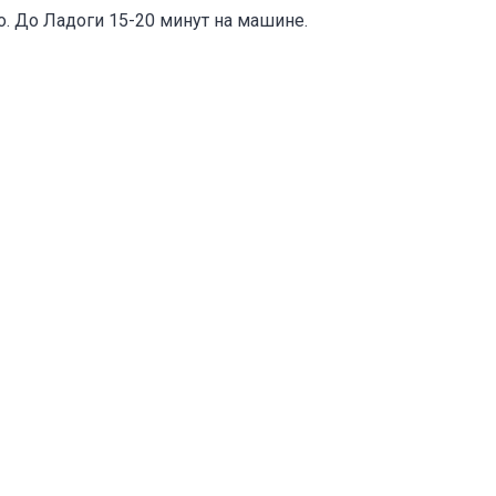
о. До Ладоги 15-20 минут на машине.
е
*
Отменить
Отправить