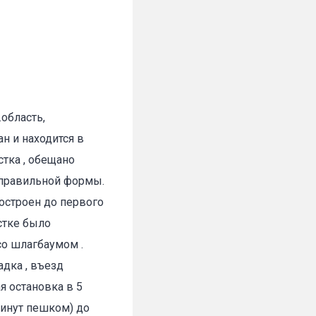
область,
н и находится в
стка , обещано
 правильной формы.
Построен до первого
стке было
со шлагбаумом .
адка , въезд
я остановка в 5
минут пешком) до