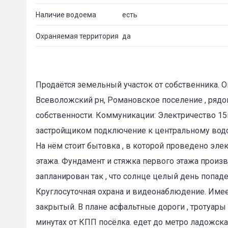
Наличие водоема
есть
Ваше имя
Охраняемая территория
да
E-mail
*
Продаётся земельный участок от собственника. О
Всеволожский рн, Романовское поселение , рядом
собственности. Коммуникации: Электричество 15кВ
застройщиком подключение к центральному водо
На нём стоит бытовка , в которой проведено элек
этажа. Фундамент и стяжка первого этажа произ
запланирован так , что солнце целый день попаде
Круглосуточная охрана и видеонаблюдение. Имеет
закрытый. В плане асфальтные дороги , тротуары 
минутах от КПП посёлка. едет до метро ладожска