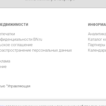
НЕДВИЖИМОСТИ
ИНФОРМА
епечатки
Аналитик
нфиденциальности BN.ru
Каталог 
ьское соглашение
Партнеры
 распространение персональных данных
Календар
клама
ение
стью "Управляющая