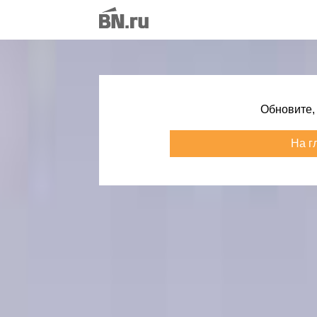
Обновите,
На г