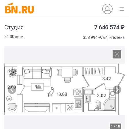
7 646 574 ₽
Студия
2
21.30 кв.м.
358 994 ₽/м
, ипотека
1 / 18