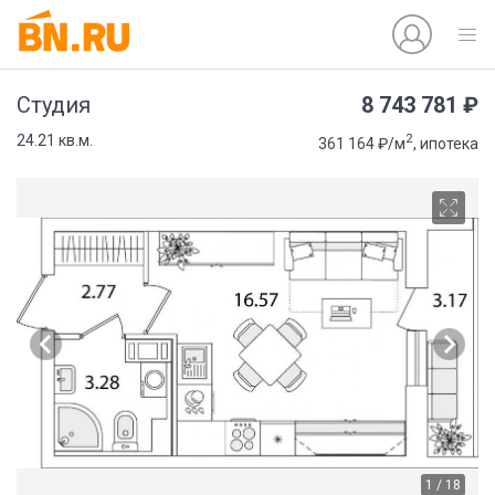
8 743 781 ₽
Студия
2
24.21 кв.м.
361 164 ₽/м
, ипотека
1 / 18