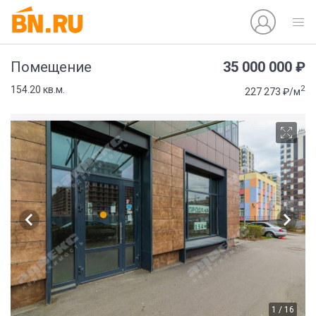
35 000 000 ₽
Помещение
2
154.20 кв.м.
227 273 ₽/м
1 / 16