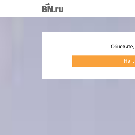
Обновите,
На г