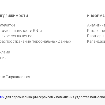
НЕДВИЖИМОСТИ
ИНФОРМА
епечатки
Аналитик
нфиденциальности BN.ru
Каталог 
ьское соглашение
Партнеры
 распространение персональных данных
Календар
клама
ение
стью "Управляющая
ики
для персонализации сервисов и повышения удобства пользова
196105, Санкт-Петербург, пр. Юрия Гагарина, 1
reklama