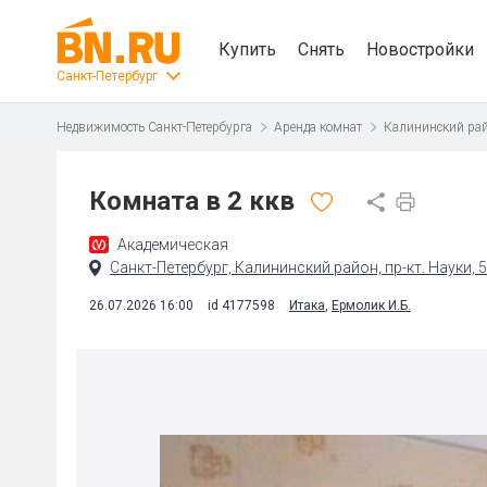
Купить
Снять
Новостройки
Санкт-Петербург
Недвижимость Санкт-Петербурга
Аренда комнат
Калининский ра
Комната в 2 ккв
Академическая
Санкт-Петербург, Калининский район, пр-кт. Науки, 
26.07.2026 16:00
id 4177598
Итака
,
Ермолик И.Б.