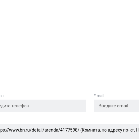
он
E-mail