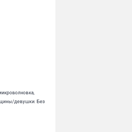
✕
 микроволновка,
енщины/девушки. Без