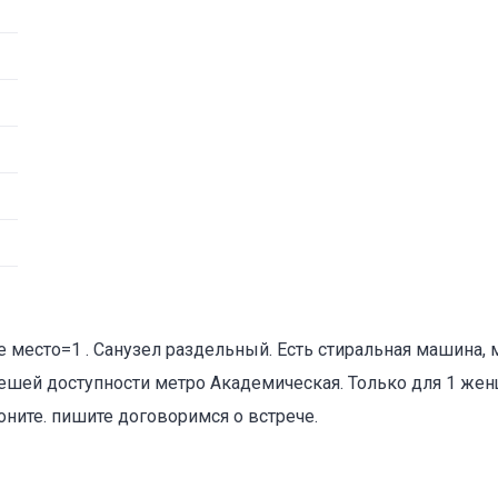
оваться на объявление
е место=1 . Санузел раздельный. Есть стиральная машина,
 пешей доступности метро Академическая. Только для 1 ж
ните. пишите договоримся о встрече.
Объект не продается (не сдается)