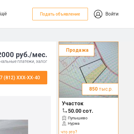
Ещё
Войти
Подать объявление
Продажа
2000 руб./мес.
нальные платежи, залог
7 (812) XXX-XX-40
850
тыс.р.
Участок
50.00
сот.
Пупышево
Нурма
что это?