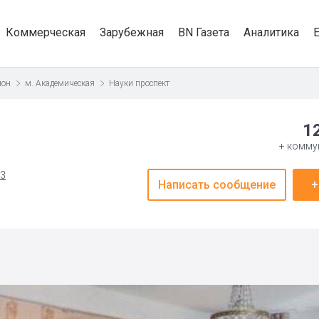
Коммерческая
Зарубежная
BN Газета
Аналитика
йон
м. Академическая
Науки проспект
1
+ комму
53
Написать сообщение
+