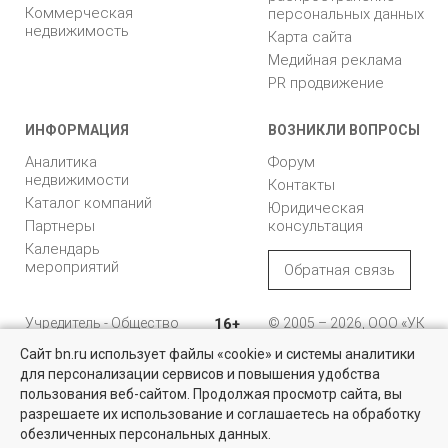
Коммерческая
персональных данных
недвижимость
Карта сайта
Медийная реклама
PR продвижение
ИНФОРМАЦИЯ
ВОЗНИКЛИ ВОПРОСЫ
Аналитика
Форум
недвижимости
Контакты
Каталог компаний
Юридическая
Партнеры
консультация
Календарь
мероприятий
Обратная связь
Учредитель - Общество
16+
© 2005 – 2026, ООО «УК
с ограниченной
«БН»
Сайт bn.ru использует файлы «cookie» и системы аналитики
ответственностью
"Управляющая
196105, Санкт-
для персонализации сервисов и повышения удобства
компания "Бюллетень
Петербург, пр. Юрия
пользования веб-сайтом. Продолжая просмотр сайта, вы
недвижимости"
Гагарина, 1
разрешаете их использование и соглашаетесь на обработку
обезличенных персональных данных.
8 (812) 331-93-56