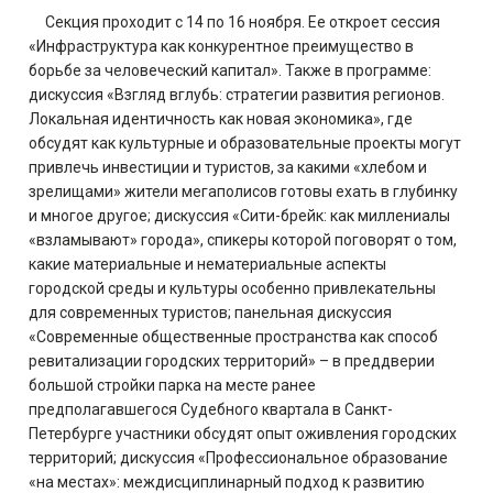
Секция проходит с 14 по 16 ноября. Ее откроет сессия
«Инфраструктура как конкурентное преимущество в
борьбе за человеческий капитал». Также в программе:
дискуссия «Взгляд вглубь: стратегии развития регионов.
Локальная идентичность как новая экономика», где
обсудят как культурные и образовательные проекты могут
привлечь инвестиции и туристов, за какими «хлебом и
зрелищами» жители мегаполисов готовы ехать в глубинку
и многое другое; дискуссия «Сити-брейк: как миллениалы
«взламывают» города», спикеры которой поговорят о том,
какие материальные и нематериальные аспекты
городской среды и культуры особенно привлекательны
для современных туристов; панельная дискуссия
«Современные общественные пространства как способ
ревитализации городских территорий» – в преддверии
большой стройки парка на месте ранее
предполагавшегося Судебного квартала в Санкт-
Петербурге участники обсудят опыт оживления городских
территорий; дискуссия «Профессиональное образование
«на местах»: междисциплинарный подход к развитию