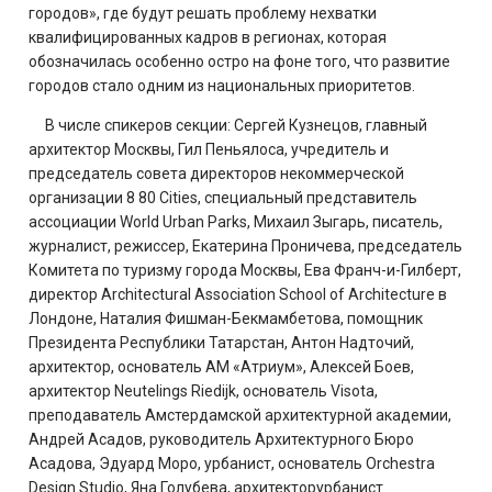
городов», где будут решать проблему нехватки
квалифицированных кадров в регионах, которая
обозначилась особенно остро на фоне того, что развитие
городов стало одним из национальных приоритетов.
В числе спикеров секции: Сергей Кузнецов, главный
архитектор Москвы, Гил Пеньялоса, учредитель и
председатель совета директоров некоммерческой
организации 8 80 Cities, специальный представитель
ассоциации World Urban Parks, Михаил Зыгарь, писатель,
журналист, режиссер, Екатерина Проничева, председатель
Комитета по туризму города Москвы, Ева Франч-и-Гилберт,
директор Architectural Association School of Architecture в
Лондоне, Наталия Фишман-Бекмамбетова, помощник
Президента Республики Татарстан, Антон Надточий,
архитектор, основатель АМ «Атриум», Алексей Боев,
архитектор Neutelings Riedijk, основатель Visota,
преподаватель Амстердамской архитектурной академии,
Андрей Асадов, руководитель Архитектурного Бюро
Асадова, Эдуард Моро, урбанист, основатель Orchestra
Design Studio, Яна Голубева, архитекторурбанист