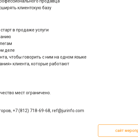
в профессионального продавца
асширять клиентскую базу
старт в продаже услуги
манию
ллегам
ом деле
нта, чтобы говорить с ним на одном языке
ания» клиента, которые работают
чество мест ограничено.
в, +7 (812) 718-69-68, ref@jurinfo.com
сайт мероп