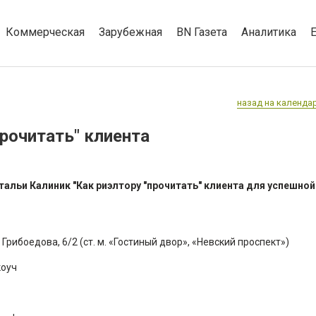
Коммерческая
Зарубежная
BN Газета
Аналитика
назад на календа
прочитать" клиента
тальи Калиник "Как риэлтору "прочитать" клиента для успешно
рибоедова, 6/2 (ст. м. «Гостиный двор», «Невский проспект»)
коуч