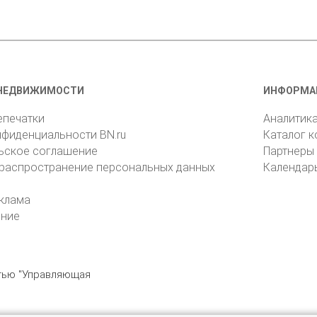
НЕДВИЖИМОСТИ
ИНФОРМА
епечатки
Аналитик
нфиденциальности BN.ru
Каталог 
ьское соглашение
Партнеры
 распространение персональных данных
Календар
клама
ение
стью "Управляющая