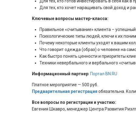
Для тех, кто готов инвестировать в себя как 
Для тех, кто хочет наращивать свой доход и р
Ключевые вопросы мастер-класса:
Правильное «считывание» клиента – успешный 
Психологические типы людей, ключи к их пони
Почему некоторые клиенты уходят к вашим ко
Что говорит одежда (образ) о человеке на сам
Как быстро понять ценности и приоритеты клие
Техники невербального и вербального «считыв
Информационный партнер
:
Портал BN.RU
Платное мероприятие — 500 руб.
Предварительная регистрация
обязательна. Коли
Все вопросы по регистрации и участию:
Евгения Шкавро, менеджер Центра Развития Риэлторо