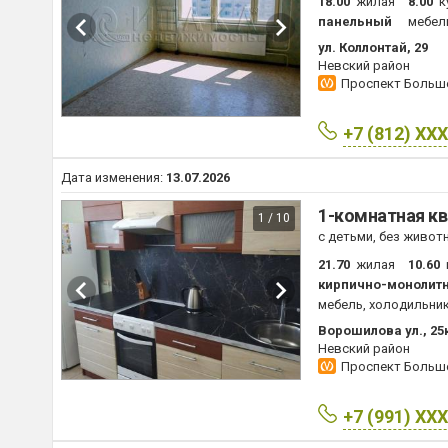
18.00
жилая
8.00
к
панельный
мебел
ул. Коллонтай, 29
Невский район
Проспект Боль
+7 (812) XX
Дата изменения:
13.07.2026
1-комнатная кв
1 / 10
с детьми, без живот
21.70
жилая
10.60
кирпично-монолит
мебель, холодильник
Ворошилова ул., 25
Невский район
Проспект Боль
+7 (991) XX