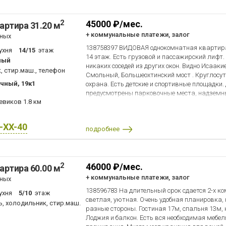
2
45000 ₽/мес.
артира 31.20 м
+ коммунальные платежи, залог
тных
138758397 ВИДОВАЯ однокомнатная квартира 
ухня
14/15
этаж
14 этаж. Есть грузовой и пассажирский лифт.
ный
никаких соседей из других окон. Видно Исааки
, стир.маш., телефон
Смольный, Большеохтинский мост . Круглосут
чный, 19к1
охрана. Есть детские и спортивные площадки
предусмотрены парковочные места, надземн
шевиков
1.8 км
О квартире: Граничит с лифтом, поэтому очень
тоже. Вся техника и мебель качественная и нов
LG). В квартире из доп. плюсов: теплый пол,
X-XX-40
подробнее
фильтр на питьевую воду, посудомоечная маш
будет кондиционер. Делали для себя. Холоди
микроволновка, чайник, духовка, плита с ч
вытяжка, стол обеденный раскладной, три удо
2
46000 ₽/мес.
мощный роутер, телевизор (android) HD 43 д
артира 60.00 м
гладилка, сушилка, диван раскладной мягкий
+ коммунальные платежи, залог
тных
письменный стол и к нему удобный стул, шкаф
138596783 На длительный срок сдается 2-х к
ухня
5/10
этаж
занавески «блэк аут». Стиральная машина, 
светлая, уютная. Очень удобная планировка
акриловая ванна, ведро, швабра. В коридор
, холодильник, стир.маш.
разные стороны. Гостиная 17м, спальня 13м, 
одежды, тумба под обувь ), коврик. В кварти
Лоджия и балкон. Есть вся необходимая мебел
защиты от протечек, дыма, взлома. О районе