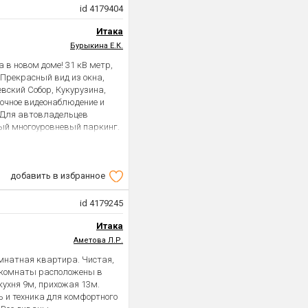
id 4179404
Итака
Бурыкина Е.К.
в новом доме! 31 кВ метр,
 Прекрасный вид из окна,
евский Собор, Кукурузина,
очное видеонаблюдение и
. Для автовладельцев
ый многоуровневый паркинг.
 тихо. Окна в пол, на лоджии
ая (техника: gorenje, hansa,
 хороший стационарный
добавить в избранное
ина, домофон, в августе
льник двухкамерный,
етырьмя конфорками,
id 4179245
бных стула. Тумба под TV,
юйма+колонки, утюг,
Итака
 ортопедический,
Аметова Л.Р.
 - купе зеркальный,
омнатная квартира. Чистая,
полноценная большая
, комнаты расположены в
е «прихожка» (вешалка для
кухня 9м, прихожая 13м.
ре установлены датчики для
ь и техника для комфортного
: Хорошая транспортная