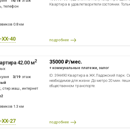
ухня
14/18
этаж
Квартира в удовлетворители состоянии. Тольк
ь, телефон
шевиков
0.8 км
X-XX-40
подробнее
2
35000 ₽/мес.
артира 42.00 м
+ коммунальные платежи, залог
ных
ID: 394490 Квартира в ЖК Ладожский парк. Св
кухня
3/19
этаж
необходимое для жизни. До метро 20 мин. пеш
ный
общественном транспорте.
, стир.маш., интернет
к2
шевиков
1.3 км
X-XX-27
подробнее