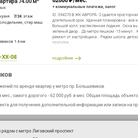
62000 ₽/мес.
артира 74.00 м
+ коммунальные платежи, залог
ных
ID: 394270 В ЖК АВРОРА -2 сдается просторна
кухня
7/24
этаж
длительный срок. Удачная планировка - все
холодильник, стир.маш.
большой холл, застекленная лоджия...Окна в
зеленый двор... До метро пешком -15 минут...
ремонт от застройщика... Рядом школа. детски
шевиков
1.4 км
прогулок...
X-XX-08
подробнее
иков
жений по аренде квартир у метро пр. Большевиков.
мес., самого дорогого - 62 000 руб. в мес. Общая площадь объектов
екта для получения дополнительной информации или записи на пр
 рядом с метро Лиговский проспект