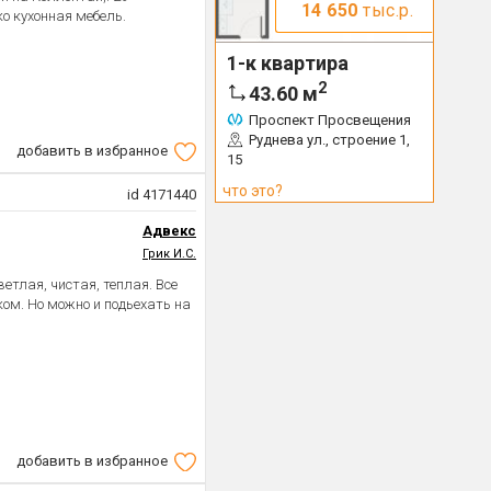
14 650
тыс.р.
о кухонная мебель.
1-к квартира
2
43.60
м
Проспект Просвещения
Руднева ул., строение 1,
добавить в избранное
15
что это?
id 4171440
Адвекс
Грик И.С.
етлая, чистая, теплая. Все
ком. Но можно и подьехать на
добавить в избранное