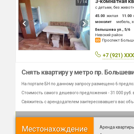
3-комнатная кв
1 / 14
с детьми, без живот
45.00
жилая
11.00
монолит
мебель, 
Белышева ул., 5/6
Невский район
Проспект Боль
+7 (921) XX
Снять квартиру у метро пр. Большев
На портале БН по данному запросу размещено 6 предло
Стоимость самого дешевого предложения - 31 000 руб. в 
Свяжитесь с арендодателем заитересовавшего вас объ
Местонахождение
Аренда квартиры