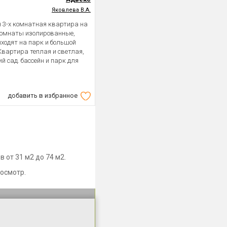
Яковлева В.А.
я 3-х комнатная квартира на
 комнаты изолированные,
ыходят на парк и большой
 Квартира теплая и светлая,
й сад. бассейн и парк для
добавить в избранное
 от 31 м2 до 74 м2.
осмотр.