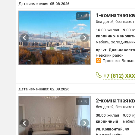
Дата изменения:
05.08.2026
1-комнатная кв
1 / 18
без детей, без живо
16.00
жилая
9.00
к
кирпично-монолит
мебель, холодильник
пр-кт. Дальневосто
Невский район
Проспект Боль
+7 (812) XX
Дата изменения:
02.08.2026
2-комнатная кв
1 / 10
без детей, без живо
30.00
жилая
9.00
к
кирпичный
мебель
ул. Коллонтай, 49
Невский район