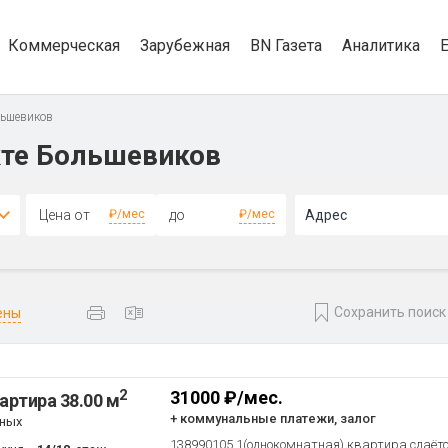
Коммерческая
Зарубежная
BN Газета
Аналитика
льшевиков
кте Большевиков
4+
₽/мес
₽/мес
Адрес
Сохранить поиск
ены
2
31000 ₽/мес.
артира 38.00 м
+ коммунальные платежи, залог
тных
138990105 1(однокомнатная) квартира сдаётс