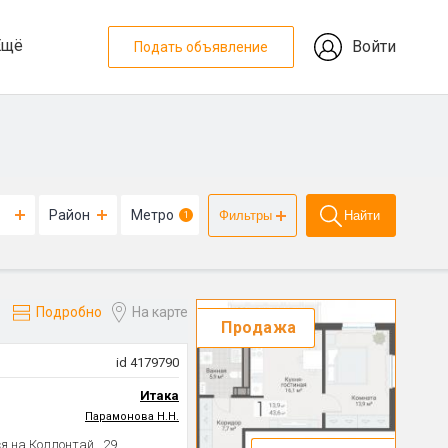
Ещё
Войти
Подать объявление
Район
Метро
Фильтры
Найти
1
Подробно
На карте
Продажа
id 4179790
Итака
Парамонова Н.Н.
я на Коллонтай,. 29