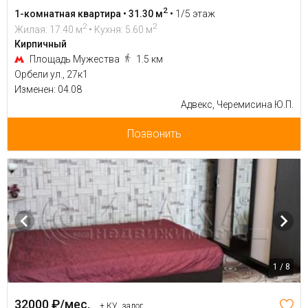
2
1-комнатная квартира • 31.30 м
•
1/5 этаж
2
2
Жилая: 17.40 м
• Кухня: 5.60 м
Кирпичный
Площадь Мужества
1.5 км
Орбели ул., 27к1
Изменен: 04.08
Адвекс, Черемисина Ю.П.
Позвонить
1 / 8
32000 ₽/мес.
+ КУ, залог