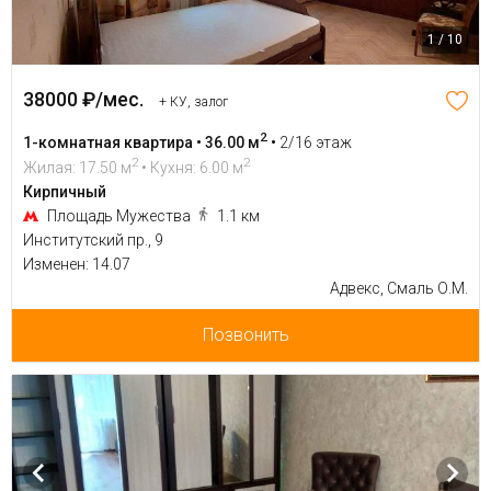
1 / 10
38000 ₽/мес.
+ КУ, залог
2
1-комнатная квартира • 36.00 м
•
2/16 этаж
2
2
Жилая: 17.50 м
• Кухня: 6.00 м
Кирпичный
Площадь Мужества
1.1 км
Институтский пр., 9
Изменен: 14.07
Адвекс, Смаль О.М.
Позвонить