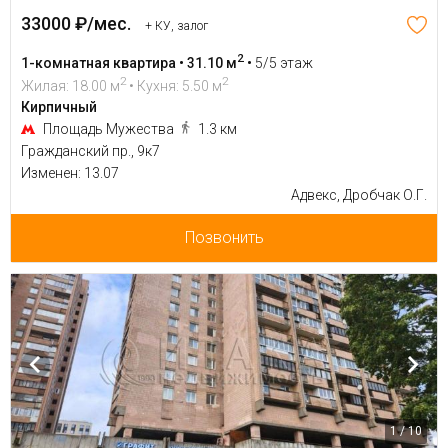
33000 ₽/мес.
+ КУ, залог
2
1-комнатная квартира • 31.10 м
•
5/5 этаж
2
2
Жилая: 18.00 м
• Кухня: 5.50 м
Кирпичный
Площадь Мужества
1.3 км
Гражданский пр., 9к7
Изменен: 13.07
Адвекс, Дробчак О.Г.
Позвонить
1 / 10