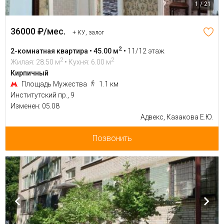
1 / 21
36000 ₽/мес.
+ КУ, залог
2
2-комнатная квартира • 45.00 м
•
11/12 этаж
2
2
Жилая: 28.50 м
• Кухня: 6.00 м
Кирпичный
Площадь Мужества
1.1 км
Институтский пр., 9
Изменен: 05.08
Адвекс, Казакова Е.Ю.
Позвонить