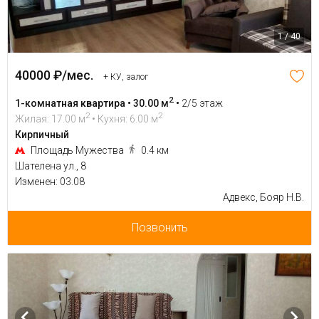
1 / 40
40000 ₽/мес.
+ КУ, залог
2
1-комнатная квартира • 30.00 м
•
2/5 этаж
2
2
Жилая: 17.00 м
• Кухня: 6.00 м
Кирпичный
Площадь Мужества
0.4 км
Шателена ул., 8
Изменен: 03.08
Адвекс, Бояр Н.В.
Позвонить