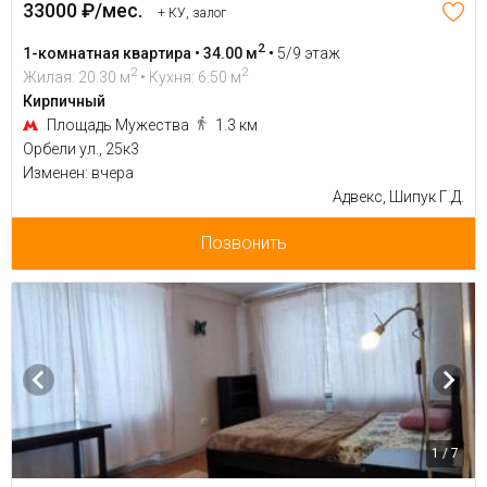
33000 ₽/мес.
+ КУ, залог
2
1-комнатная квартира • 34.00 м
•
5/9 этаж
2
2
Жилая: 20.30 м
• Кухня: 6.50 м
Кирпичный
Площадь Мужества
1.3 км
Орбели ул., 25к3
Изменен: вчера
Адвекс, Шипук Г.Д.
Позвонить
1 / 7