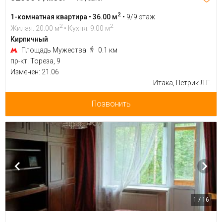
2
1-комнатная квартира • 36.00 м
•
9/9 этаж
2
2
Жилая: 20.00 м
• Кухня: 9.00 м
Кирпичный
Площадь Мужества
0.1 км
пр-кт. Тореза, 9
Изменен: 21.06
Итака, Петрик Л.Г.
Позвонить
1 / 16