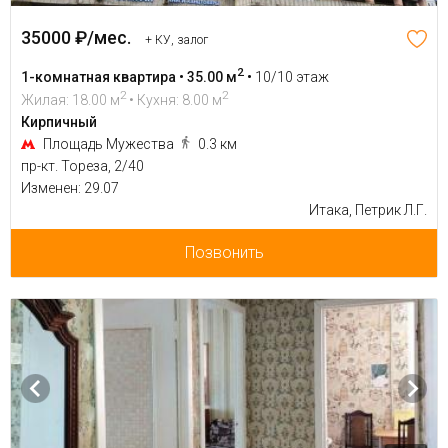
35000 ₽/мес.
+ КУ, залог
2
1-комнатная квартира • 35.00 м
•
10/10 этаж
2
2
Жилая: 18.00 м
• Кухня: 8.00 м
Кирпичный
Площадь Мужества
0.3 км
пр-кт. Тореза, 2/40
Изменен: 29.07
Итака, Петрик Л.Г.
Позвонить