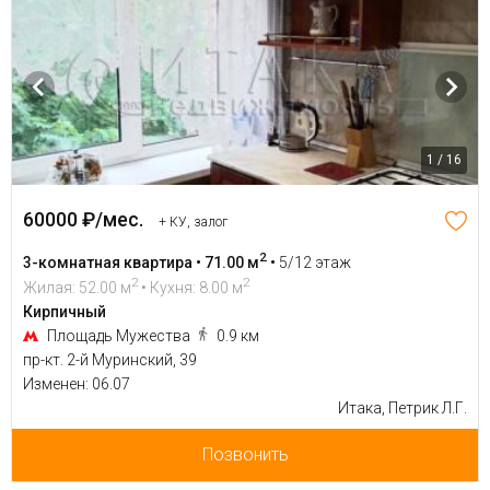
1 / 16
60000 ₽/мес.
+ КУ, залог
2
3-комнатная квартира • 71.00 м
•
5/12 этаж
2
2
Жилая: 52.00 м
• Кухня: 8.00 м
Кирпичный
Площадь Мужества
0.9 км
пр-кт. 2-й Муринский, 39
Изменен: 06.07
Итака, Петрик Л.Г.
Позвонить