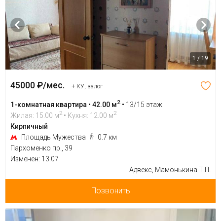
1 / 19
45000 ₽/мес.
+ КУ, залог
2
1-комнатная квартира • 42.00 м
•
13/15 этаж
2
2
Жилая: 15.00 м
• Кухня: 12.00 м
Кирпичный
Площадь Мужества
0.7 км
Пархоменко пр., 39
Изменен: 13.07
Адвекс, Мамонькина Т.П.
Позвонить