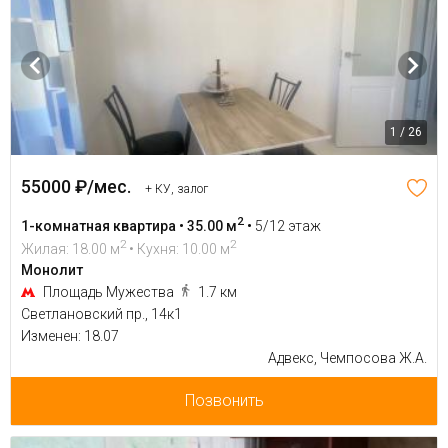
1 / 26
55000 ₽/мес.
+ КУ, залог
2
1-комнатная квартира • 35.00 м
•
5/12 этаж
2
2
Жилая: 18.00 м
• Кухня: 10.00 м
Монолит
Площадь Мужества
1.7 км
Светлановский пр., 14к1
Изменен: 18.07
Адвекс, Чемпосова Ж.А.
Позвонить