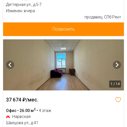
Дегтярная ул., д.5-7
Изменен: вчера
продавец: СПб Рент
Позвонить
1 / 14
37 674 ₽/мес.
2
Офис • 26.00 м
•
4 этаж
Нарвская
Швецова ул., д.41