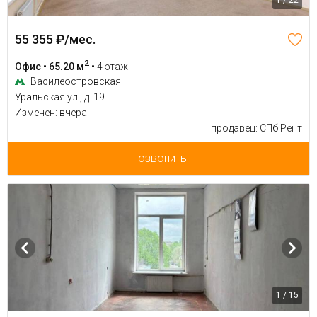
55 355 ₽/мес.
2
Офис • 65.20 м
•
4 этаж
Василеостровская
Уральская ул., д. 19
Изменен: вчера
продавец: СПб Рент
Позвонить
1 / 15