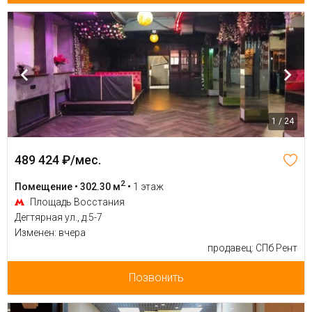
1 / 24
489 424 ₽/мес.
2
Помещение • 302.30 м
•
1 этаж
Площадь Восстания
Дегтярная ул., д.5-7
Изменен: вчера
продавец: СПб Рент
Позвонить