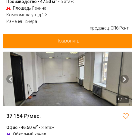
2
Производство • 47.50 м
•
5 этаж
Площадь Ленина
Комсомола ул., д.1-3
Изменен: вчера
продавец: СПб Рент
Позвонить
1 / 12
37 154 ₽/мес.
2
Офис • 46.50 м
•
3 этаж
Обводный канал