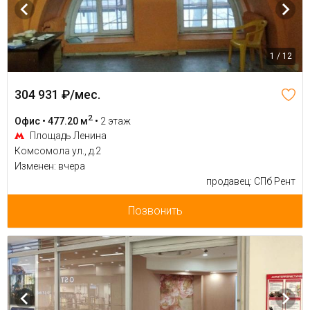
1 / 12
304 931 ₽/мес.
2
Офис • 477.20 м
•
2 этаж
Площадь Ленина
Комсомола ул., д.2
Изменен: вчера
продавец: СПб Рент
Позвонить