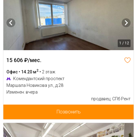
1 / 12
15 606 ₽/мес.
2
Офис • 14.20 м
•
2 этаж
Комендантский проспект
Маршала Новикова ул., д.28
Изменен: вчера
продавец: СПб Рент
Позвонить