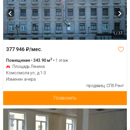
1 / 17
377 946 ₽/мес.
2
Помещение • 343.90 м
•
1 этаж
Площадь Ленина
Комсомола ул., д.1-3
Изменен: вчера
продавец: СПб Рент
Позвонить