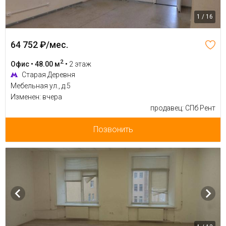
1 / 16
64 752 ₽/мес.
2
Офис • 48.00 м
•
2 этаж
Старая Деревня
Мебельная ул., д.5
Изменен: вчера
продавец: СПб Рент
Позвонить