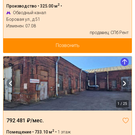
2
Производство • 325.00 м
•
Обводный канал
Боровая ул., д.51
Изменен: 07.08
продавец: СПб Рент
Позвонить
1 / 25
792 481 ₽/мес.
2
Помещение • 733.10 м
•
1 этаж