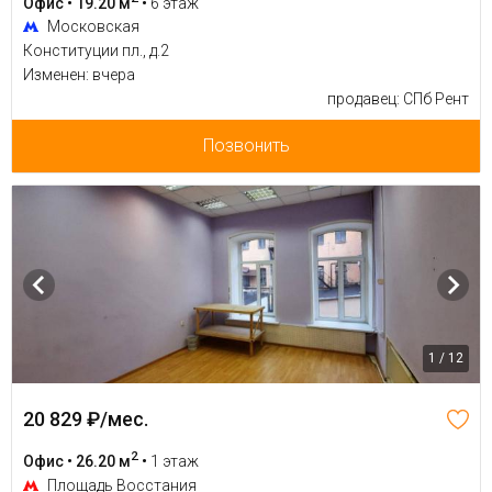
Офис • 19.20 м
•
6 этаж
Московская
Конституции пл., д.2
Изменен: вчера
продавец: СПб Рент
Позвонить
1 / 12
20 829 ₽/мес.
2
Офис • 26.20 м
•
1 этаж
Площадь Восстания