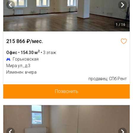
1 / 16
215 866 ₽/мес.
2
Офис • 154.30 м
•
3 этаж
Горьковская
Мира ул., д.3
Изменен: вчера
продавец: СПб Рент
Позвонить