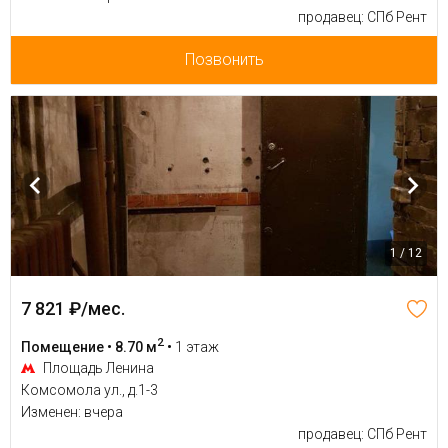
продавец: СПб Рент
Позвонить
1 / 12
7 821 ₽/мес.
2
Помещение • 8.70 м
•
1 этаж
Площадь Ленина
Комсомола ул., д.1-3
Изменен: вчера
продавец: СПб Рент