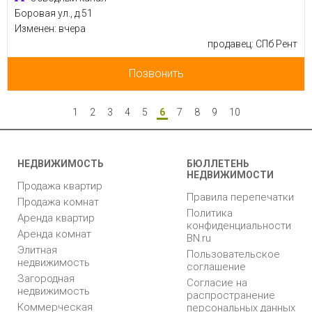
Боровая ул., д.51
Изменен: вчера
продавец: СПб Рент
Позвонить
1
2
3
4
5
6
7
8
9
10
НЕДВИЖИМОСТЬ
БЮЛЛЕТЕНЬ
НЕДВИЖИМОСТИ
Продажа квартир
Правила перепечатки
Продажа комнат
Политика
Аренда квартир
конфиденциальности
Аренда комнат
BN.ru
Элитная
Пользовательское
недвижимость
соглашение
Загородная
Согласие на
недвижимость
распространение
Коммерческая
персональных данных