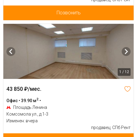
Позвонить
1 / 12
43 850 ₽/мес.
2
Офис • 39.90 м
•
Площадь Ленина
Комсомола ул., д.1-3
Изменен: вчера
продавец: СПб Рент