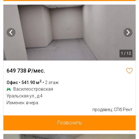
1 / 12
649 738 ₽/мес.
2
Офис • 541.90 м
•
2 этаж
Василеостровская
Уральская ул., д.4
Изменен: вчера
продавец: СПб Рент
Позвонить