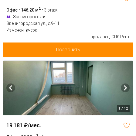
2
Офис • 146.20 м
•
3 этаж
Звенигородская
Звенигородская ул., д.9-11
Изменен: вчера
продавец: СПб Рент
Позвонить
1 / 12
19 181 ₽/мес.
2