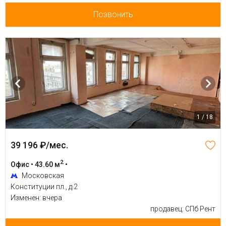
Позвонить
1 / 18
39 196 ₽/мес.
2
Офис • 43.60 м
•
Московская
Конституции пл., д.2
Изменен: вчера
продавец: СПб Рент