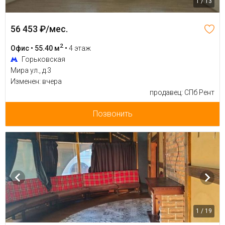
1 / 13
56 453 ₽/мес.
2
Офис • 55.40 м
•
4 этаж
Горьковская
Мира ул., д.3
Изменен: вчера
продавец: СПб Рент
Позвонить
1 / 19