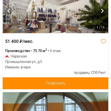
1 / 15
51 400 ₽/мес.
2
Производство • 75.70 м
•
4 этаж
Нарвская
Промышленная ул., д.5
Изменен: вчера
продавец: СПб Рент
Позвонить