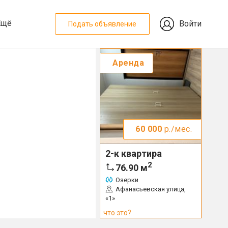
Ещё
Войти
Подать объявление
Аренда
60 000
р./мес.
2-к квартира
2
76.90
м
Озерки
Афанасьевская улица,
«1»
что это?