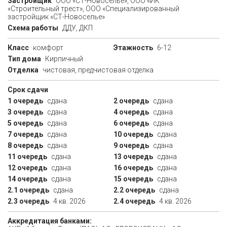
Застройщик
ООО «СТ-Новоселье», ООО «ИК
«Строительный трест», ООО «Специализированный
застройщик «СТ-Новоселье»
Схема работы
ДДУ, ДКП
Класс
комфорт
Этажность
6-12
Тип дома
Кирпичный
Отделка
чистовая, предчистовая отделка
Срок сдачи
1 очередь
сдана
2 очередь
сдана
3 очередь
сдана
4 очередь
сдана
5 очередь
сдана
6 очередь
сдана
7 очередь
сдана
10 очередь
сдана
8 очередь
сдана
9 очередь
сдана
11 очередь
сдана
13 очередь
сдана
12 очередь
сдана
16 очередь
сдана
14 очередь
сдана
15 очередь
сдана
2.1 очередь
сдана
2.2 очередь
сдана
2.3 очередь
4 кв. 2026
2.4 очередь
4 кв. 2026
Аккредитация банками: