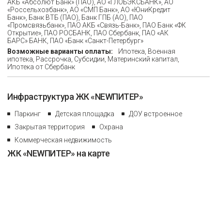
АКБ «Абсолют Банк» (ПАО), АО «ГЛОБЭКСБАНК», АО
«Россельхозбанк», АО «СМП Банк», АО «ЮниКредит
Банк», Банк ВТБ (ПАО), Банк ГПБ (АО), ПAO
«Промсвязьбанк», ПАО АКБ «Связь-Банк», ПАО Банк «ФК
Открытие», ПАО РОСБАНК, ПАО Сбербанк, ПАО «АК
БАРС» БАНК, ПАО «Банк «Санкт-Петербург»
Возможные варианты оплаты:
Ипотека, Военная
ипотека, Рассрочка, Субсидии, Материнский капитал,
Ипотека от Сбербанк
Инфраструктура ЖК «NEWПИТЕР»
Паркинг
Детская площадка
ДОУ встроенное
Закрытая территория
Охрана
Коммерческая недвижимость
ЖК «NEWПИТЕР» на карте