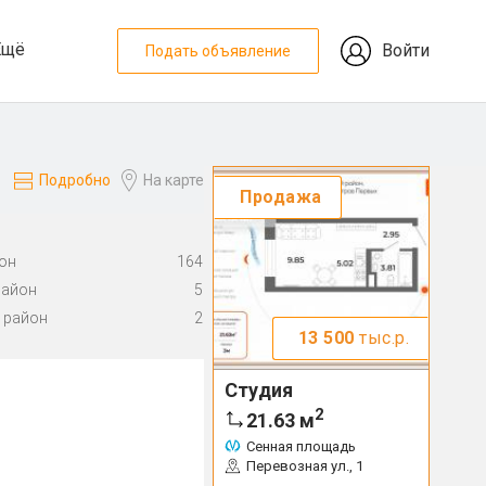
Ещё
Войти
Подать объявление
Подробно
На карте
Продажа
он
164
район
5
 район
2
13 500
тыс.р.
Студия
2
21.63
м
Сенная площадь
Перевозная ул., 1