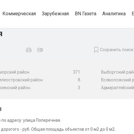
Коммерческая
Зарубежная
BN Газета
Аналитика
я
Сохранить поиск
морский район
371
Выборгский рай
илеостровский район
8
Всеволожский 
нзенский район
3
Адмиралтейский
я
 по адресу: улица Поперечная.
дорогого - руб. Общая площадь объектов от 0 м2 до 0 м2.