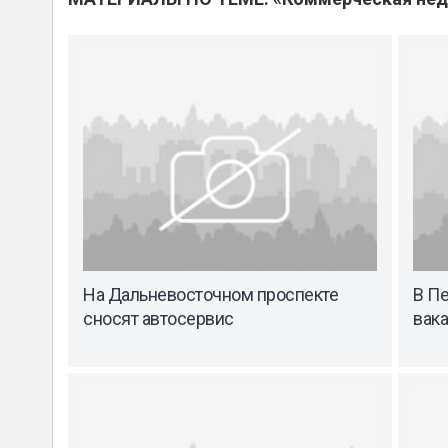
На Дальневосточном проспекте
В П
сносят автосервис
вак