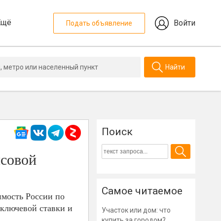
Ещё
Войти
Подать объявление
Найти
Поиск
нсовой
Самое читаемое
имость России по
 ключевой ставки и
Участок или дом: что
купить за городом?