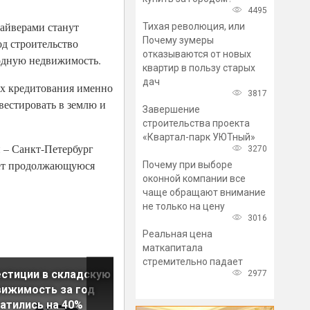
4495
райверами станут
Тихая революция, или
Почему зумеры
д строительство
отказываются от новых
одную недвижимость.
квартир в пользу старых
дач
ах кредитования именно
3817
вестировать в землю и
Завершение
строительства проекта
«Квартал-парк УЮТный»
 – Санкт-Петербург
3270
жает продолжающуюся
Почему при выборе
оконной компании все
чаще обращают внимание
не только на цену
3016
Реальная цена
маткапитала
стремительно падает
стиции в складскую
Новая крупная сделка по
2977
ижимость за год
аренде складов заключена 
атились на 40%
Петербурге