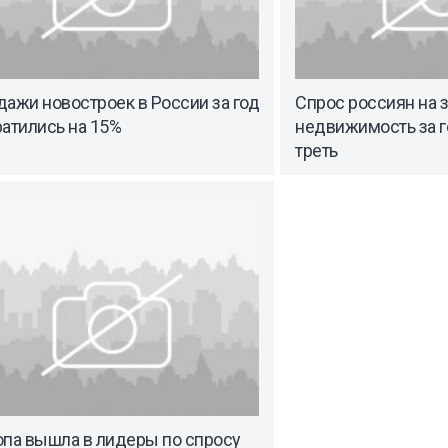
ажи новостроек в России за год
Спрос россиян на
атились на 15%
недвижимость за г
треть
опа вышла в лидеры по спросу