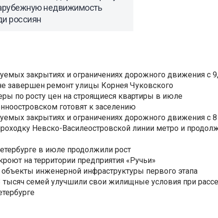
зарубежную недвижимость
ди россиян
уемых закрытиях и ограничениях дорожного движения с 9, 
не завершен ремонт улицы Корнея Чуковского
еры по росту цен на строящиеся квартиры в июле
нноостровском готовят к заселению
уемых закрытиях и ограничениях дорожного движения с 8 
роходку Невско-Василеостровской линии метро и продолж
Петербурге в июле продолжили рост
ткроют на территории предприятия «Ручьи»
 объекты инженерной инфраструктуры первого этапа
3,3 тысяч семей улучшили свои жилищные условия при расс
етербурге