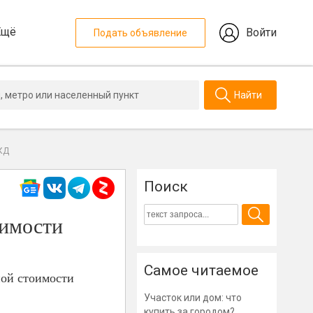
Ещё
Войти
Подать объявление
Найти
КД
Поиск
оимости
Самое читаемое
ной стоимости
Участок или дом: что
купить за городом?