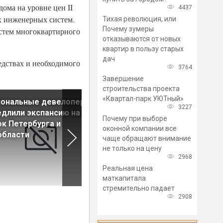
ома на уровне цен II
4437
х инженерных систем.
Тихая революция, или
Почему зумеры
стем многоквартирного
отказываются от новых
квартир в пользу старых
дач
едствах и необходимого
3764
Завершение
строительства проекта
«Квартал-парк УЮТный»
иональные девелоперы
Европа вышла в лидеры по
3227
длили экспансию на
спросу на зарубежную
Почему при выборе
к Петербурга и
недвижимость среди росси
оконной компании все
области
чаще обращают внимание
не только на цену
2968
Реальная цена
маткапитала
стремительно падает
2908