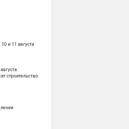
10 и 11 августа
августа
ит строительство
елении