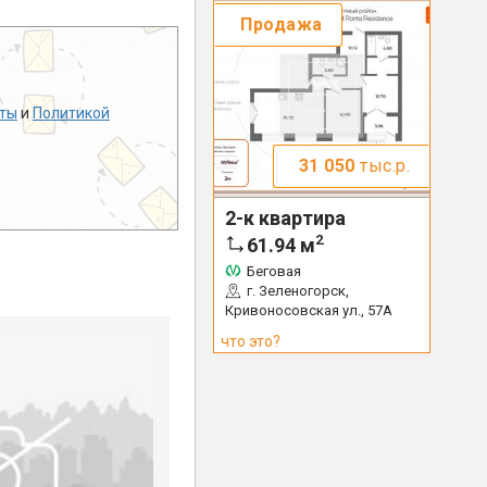
Продажа
ты
и
Политикой
31 050
тыс.р.
2-к квартира
2
61.94
м
Беговая
г. Зеленогорск,
Кривоносовская ул., 57А
что это?