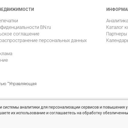
НЕДВИЖИМОСТИ
ИНФОРМА
епечатки
Аналитик
нфиденциальности BN.ru
Каталог 
ьское соглашение
Партнеры
 распространение персональных данных
Календар
клама
ение
стью "Управляющая
» и системы аналитики для персонализации сервисов и повышения 
6105, Санкт-Петербург, пр. Юрия Гагарина, 1
reklama@bn.ru
шаете их использование и соглашаетесь на обработку обезличенн