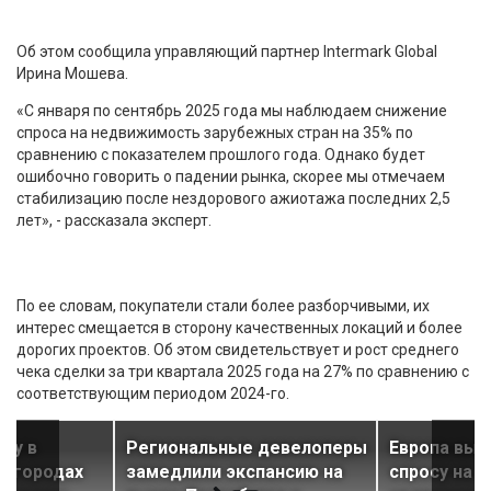
Об этом сообщила управляющий партнер Intermark Global
Ирина Мошева.
«С января по сентябрь 2025 года мы наблюдаем снижение
спроса на недвижимость зарубежных стран на 35% по
сравнению с показателем прошлого года. Однако будет
ошибочно говорить о падении рынка, скорее мы отмечаем
стабилизацию после нездорового ажиотажа последних 2,5
лет», - рассказала эксперт.
По ее словам, покупатели стали более разборчивыми, их
интерес смещается в сторону качественных локаций и более
дорогих проектов. Об этом свидетельствует и рост среднего
чека сделки за три квартала 2025 года на 27% по сравнению с
соответствующим периодом 2024-го.
чку в
Региональные девелоперы
Европа выш
ригородах
замедлили экспансию на
спросу на 