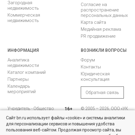
Загородная
Согласие на
недвижимость
распространение
Коммерческая
персональных данных
недвижимость
Карта сайта
Медийная реклама
PR продвижение
ИНФОРМАЦИЯ
ВОЗНИКЛИ ВОПРОСЫ
Аналитика
Форум
недвижимости
Контакты
Каталог компаний
Юридическая
Партнеры
консультация
Календарь
мероприятий
Обратная связь
Учредитель - Общество
16+
© 2005 – 2026, ООО «УК
с ограниченной
«БН»
Сайт bn.ru использует файлы «cookie» и системы аналитики
ответственностью
"Управляющая
196105, Санкт-
для персонализации сервисов и повышения удобства
Недвижимость для бизнеса
компания "Бюллетень
Петербург, пр. Юрия
пользования веб-сайтом. Продолжая просмотр сайта, вы
недвижимости"
Гагарина, 1
Большой выбор актуальных объектов по выгодным ценам в