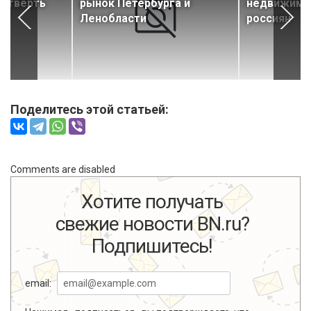
четверть
рынок Петербурга и
недвижимо
Ленобласти
россиян
Поделитесь этой статьей:
Comments are disabled
Хотите получать
свежие новости BN.ru?
Подпишитесь!
email: