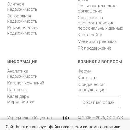
Элитная
Пользовательское
недвижимость
соглашение
Загородная
Согласие на
недвижимость
распространение
Коммерческая
персональных данных
недвижимость
Карта сайта
Медийная реклама
PR продвижение
ИНФОРМАЦИЯ
ВОЗНИКЛИ ВОПРОСЫ
Аналитика
Форум
недвижимости
Контакты
Каталог компаний
Юридическая
Партнеры
консультация
Календарь
мероприятий
Обратная связь
Учредитель - Общество
16+
© 2005 – 2026, ООО «УК
с ограниченной
«БН»
Сайт bn.ru использует файлы «cookie» и системы аналитики
ответственностью