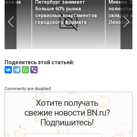
проса на
Петербург занимает
Мнение: С
ке
больше 60% рынка
полностью 
сервисных апартаментов
складов в 
городского формата
Ленобласт
Поделитесь этой статьей:
Comments are disabled
Хотите получать
свежие новости BN.ru?
Подпишитесь!