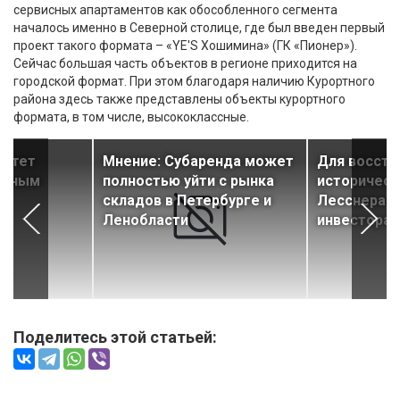
сервисных апартаментов как обособленного сегмента
началось именно в Северной столице, где был введен первый
проект такого формата – «YE'S Хошимина» (ГК «Пионер»).
Сейчас большая часть объектов в регионе приходится на
городской формат. При этом благодаря наличию Курортного
района здесь также представлены объекты курортного
формата, в том числе, высококлассные.
астет
Мнение: Субаренда может
Для восста
висным
полностью уйти с рынка
историческ
складов в Петербурге и
Лесснера в
Ленобласти
инвестора
Поделитесь этой статьей: