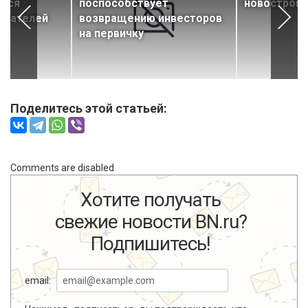
ется
поспособствует
новостройк
упателей
возвращению инвесторов
на первичку
Поделитесь этой статьей:
Comments are disabled
Хотите получать
свежие новости BN.ru?
Подпишитесь!
email: