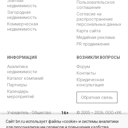
Элитная
Пользовательское
недвижимость
соглашение
Загородная
Согласие на
недвижимость
распространение
Коммерческая
персональных данных
недвижимость
Карта сайта
Медийная реклама
PR продвижение
ИНФОРМАЦИЯ
ВОЗНИКЛИ ВОПРОСЫ
Аналитика
Форум
недвижимости
Контакты
Каталог компаний
Юридическая
Партнеры
консультация
Календарь
мероприятий
Обратная связь
Учредитель - Общество
16+
© 2005 – 2026, ООО «УК
с ограниченной
«БН»
Сайт bn.ru использует файлы «cookie» и системы аналитики
ответственностью
"Управляющая
196105, Санкт-
для персонализации сервисов и повышения удобства