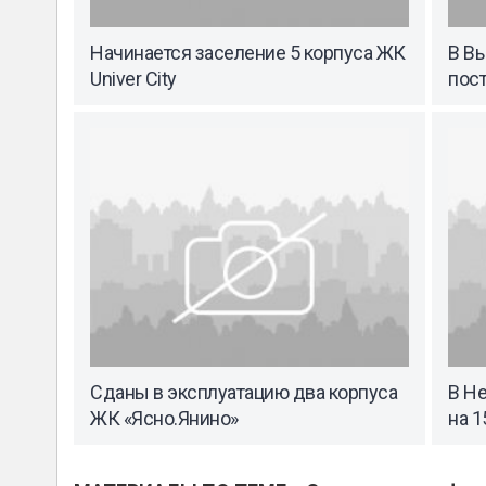
Начинается заселение 5 корпуса ЖК
В В
Univer City
пост
Сданы в эксплуатацию два корпуса
В Н
ЖК «Ясно.Янино»
на 1