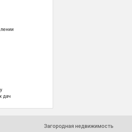
елении
у
х дач
Загородная недвижимость