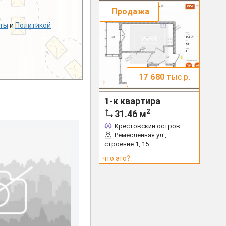
Продажа
ты
и
Политикой
17 680
тыс.р.
1-к квартира
2
31.46
м
Крестовский остров
Ремесленная ул.,
строение 1, 15
что это?