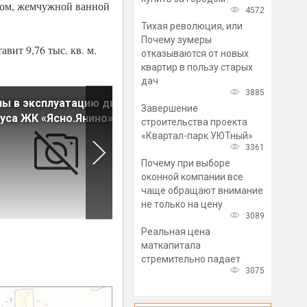
ном, жемчужной ванной
4572
Тихая революция, или
Почему зумеры
вит 9,76 тыс. кв. м.
отказываются от новых
квартир в пользу старых
дач
3885
ы в эксплуатацию два
В Невском районе построил
Завершение
уса ЖК «Ясно.Янино»
школу на 1550 мест
строительства проекта
«Квартал-парк УЮТный»
3361
Почему при выборе
оконной компании все
чаще обращают внимание
не только на цену
3089
Реальная цена
маткапитала
стремительно падает
3075