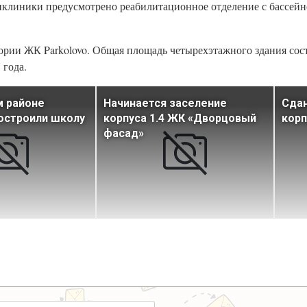
иклиники предусмотрено реабилитационное отделение с бассей
ории ЖК Parkolovo. Общая площадь четырехэтажного здания соста
 года.
м районе
Начинается заселение
Сдан
остроили школу
корпуса 1.4 ЖК «Дворцовый
корп
фасад»