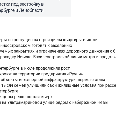
астки под застройку в
ербурге и Ленобласти
еры по росту цен на строящиеся квартиры в июле
нноостровском готовят к заселению
уемых закрытиях и ограничениях дорожного движения с 8 
роходку Невско-Василеостровской линии метро и продолж
Петербурге в июле продолжили рост
ткроют на территории предприятия «Ручьи»
 объекты инженерной инфраструктуры первого этапа
3,3 тысяч семей улучшили свои жилищные условия при расс
етербурге
: цены резко пошли вверх
н на Ультрамариновой улице рядом с набережной Невы