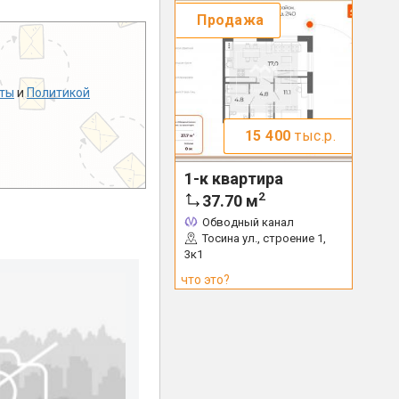
Продажа
ты
и
Политикой
15 400
тыс.р.
1-к квартира
2
37.70
м
Обводный канал
Тосина ул., строение 1,
3к1
что это?