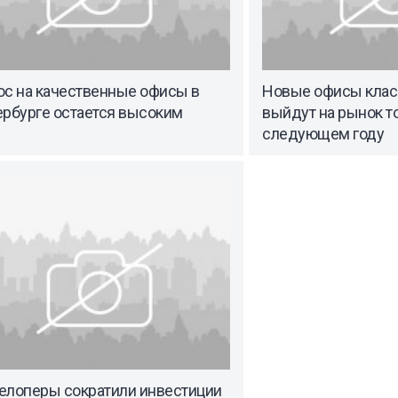
ос на качественные офисы в
Новые офисы класс
ербурге остается высоким
выйдут на рынок т
следующем году
елоперы сократили инвестиции