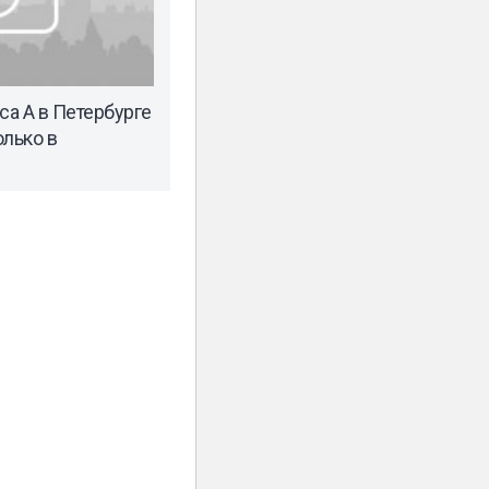
а А в Петербурге
олько в