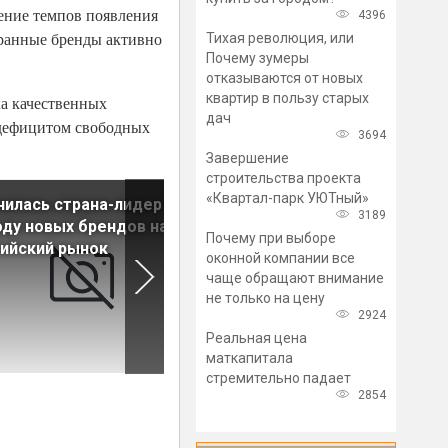
ение темпов появления
4396
странные бренды активно
Тихая революция, или
Почему зумеры
отказываются от новых
квартир в пользу старых
ка качественных
дач
 дефицитом свободных
3694
Завершение
строительства проекта
«Квартал-парк УЮТный»
илась страна-лидер по
Девелоперы сократили
3189
ду новых брендов на
инвестиции в участки под
Почему при выборе
ийский рынок
застройку в Петербурге и
оконной компании все
Ленобласти
чаще обращают внимание
не только на цену
2924
Реальная цена
маткапитала
стремительно падает
2854