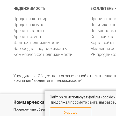
НЕДВИЖИМОСТЬ
БЮЛЛЕТЕНЬ 
Продажа квартир
Правила пер
Продажа комнат
Политика ко
Аренда квартир
Пользовател
Аренда комнат
Согласие на
Элитная недвижимость
Карта сайта
Загородная недвижимость
Медийная ре
Коммерческая недвижимость
PR продвиж
Учредитель - Общество с ограниченной ответственно
компания "Бюллетень недвижимости"
Сайт bn.ru использует файлы «cookie
© 2005 – 2026, ООО «УК «БН»
8 (812) 331-93-56
19
Коммерческая недвижимость
Продолжая просмотр сайта, вы разре
Проверенные объекты под различные цели в Санкт-Петербурге
Хорошо