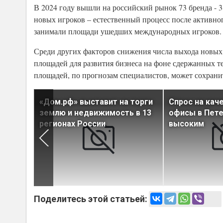
В 2024 году вышли на российский рынок 73 бренда - 
новых игроков – естественный процесс после активног
занимали площади ушедших международных игроков.
Среди других факторов снижения числа выхода новых
площадей для развития бизнеса на фоне сдержанных т
площадей, по прогнозам специалистов, может сохранит
и
«Дом.рф» выставит на торги
Спрос на кач
под
землю и недвижимость в 13
офисы в Пете
е и
регионах России
высоким
Поделитесь этой статьей: