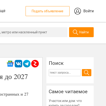
Ещё
Войти
Подать объявление
Найти
Поиск
я до 2027
Самое читаемое
ностранных и 27
Участок или дом: что
купить за городом?