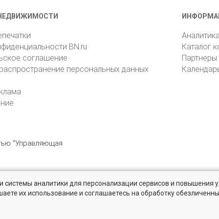
НЕДВИЖИМОСТИ
ИНФОРМА
епечатки
Аналитик
нфиденциальности BN.ru
Каталог 
ьское соглашение
Партнеры
 распространение персональных данных
Календар
клама
ение
стью "Управляющая
» и системы аналитики для персонализации сервисов и повышения 
6105, Санкт-Петербург, пр. Юрия Гагарина, 1
reklama@bn.ru
шаете их использование и соглашаетесь на обработку обезличенн
 и Ленинградской области