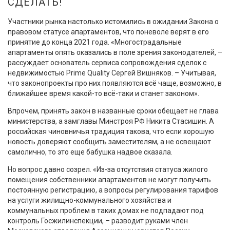
СДЕЛАТЬ!
Участники рынка настолько истомились в ожидании Закона о
правовом статусе апартаментов, что поневоле верят в его
принятие до конца 2021 года. «Многострадальные
апартаменты опять оказались в поле зрения законодателей, –
рассуждает основатель сервиса сопровождения сделок с
недвижимостью Prime Quality Сергей Вишняков. – Учитывая,
что законопроекты про них появляются всё чаще, возможно, в
ближайшее время какой-то всё-таки и станет законом».
Впрочем, принять закон в названные сроки обещает не глава
министерства, а замглавы Минстроя РФ Никита Стасишин. А
российская чиновничья традиция такова, что если хорошую
новость доверяют сообщить заместителям, а не освещают
самолично, то это еще бабушка надвое сказала.
Но вопрос давно созрел. «Из-за отсутствия статуса жилого
помещения собственники апартаментов не могут получить
постоянную регистрацию, а вопросы регулирования тарифов
на услуги жилищно-коммунального хозяйства и
коммунальных проблем в таких домах не подпадают под
контроль Госжилинспекции, – разводит руками член