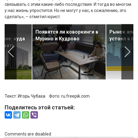
связывать с этим какие-либо последствия. И тогда во многом
у нас жизнь упростится. Но не могут у нас, к сожалению, это
сделать», – отметил юрист.
Появятся ли коворкинги в
Рынок апа
йоне: куда
Мурино и Кудрово
устоял в п
ровать
Текст:
Игорь Чубаха
Фото:
ru.freepik.com
Поделитесь этой статьей:
Comments are disabled