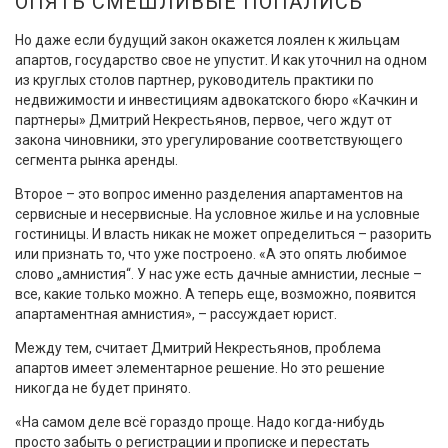
ОПЯТЬ СМЕШЛИВЫЕ ПОПАЛИСЬ
Но даже если будущий закон окажется лоялен к жильцам
апартов, государство свое не упустит. И как уточнил на одном
из круглых столов партнер, руководитель практики по
недвижимости и инвестициям адвокатского бюро «Качкин и
партнеры» Дмитрий Некрестьянов, первое, чего ждут от
закона чиновники, это урегулирование соответствующего
сегмента рынка аренды.
Второе – это вопрос именно разделения апартаментов на
сервисные и несервисные. На условное жилье и на условные
гостиницы. И власть никак не может определиться – разорить
или признать то, что уже построено. «А это опять любимое
слово „амнистия“. У нас уже есть дачные амнистии, лесные –
все, какие только можно. А теперь еще, возможно, появится
апартаментная амнистия», – рассуждает юрист.
Между тем, считает Дмитрий Некрестьянов, проблема
апартов имеет элементарное решение. Но это решение
никогда не будет принято.
«На самом деле всё гораздо проще. Надо когда-нибудь
просто забыть о регистрации и прописке и перестать