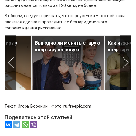
рассчитывается только за 120 кв. м, не более.
В общем, следует признать, что переуступка – это всё-таки
сложная сделка и проводить ее без юридического
сопровождения рискованно.
ртиру у
Выгодно ли менять старую
Как нужно 
квартиру на новую
квартиру у
Текст:
Игорь Воронин
Фото:
ru.freepik.com
Поделитесь этой статьей: