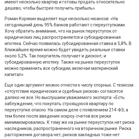
имеют несколько квартир и готовы продать относительно
дешево, чтобы быстрее получить прибыль».
Роман Корякин выделяет еще несколько нюансов: «На
сегодняшний день 95% банков работают с переуступками.
Хочу обратить внимание, что на рынок переуступок от
юридических лиц распространяется и субсидированная
ипотека. Сейчас появилась субсидированная ставка в 5,8%. В
ближайшее время можно будет увидеть реальные ставки
около 5,2%. Так покупатель получает и дисконт, и
субсидированную ипотеку. Также на рынке переуступок
можно применить все субсидии, включая материнский
капитал».
Еще один аргумент можно отнести к числу спорных. С тезисом
«отсутствие юридических и судебных рисков» согласятся
далеко не все. Но выслушаем уважаемого эксперта: «Есть
заблуждение, что покупать строящуюся квартиру по
переуступке опасно. На самом деле с появлением 214-ФЗ, а
тем более после введения эскроу-счетов все риски
минимизировались. К тому же на рынке переуступок нет риска
наследников, распространенного на вторичном рынке. Риска
расторжения договора нет, рисков закладных тоже нет.