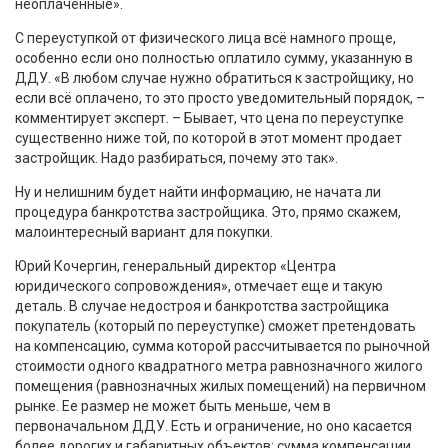
неоплаченные».
С переуступкой от физического лица всё намного проще,
особенно если оно полностью оплатило сумму, указанную в
ДДУ. «В любом случае нужно обратиться к застройщику, но
если всё оплачено, то это просто уведомительный порядок, –
комментирует эксперт. – Бывает, что цена по переуступке
существенно ниже той, по которой в этот момент продает
застройщик. Надо разбираться, почему это так».
Ну и нелишним будет найти информацию, не начата ли
процедура банкротства застройщика. Это, прямо скажем,
малоинтересный вариант для покупки.
Юрий Кочергин, генеральный директор «Центра
юридического сопровождения», отмечает еще и такую
деталь. В случае недостроя и банкротства застройщика
покупатель (который по переуступке) сможет претендовать
на компенсацию, сумма которой рассчитывается по рыночной
стоимости одного квадратного метра равнозначного жилого
помещения (равнозначных жилых помещений) на первичном
рынке. Ее размер не может быть меньше, чем в
первоначальном ДДУ. Есть и ограничение, но оно касается
более дорогих и габаритных объектов: сумма компенсации