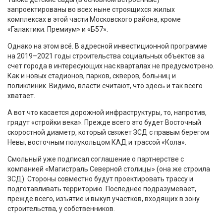
запроектированы во всех ныне строящихся жилых
комплексах в этой части Московского района, кроме
«Галактики. Премиум» и «Б57».
Однако на этом всё. В адресной инвестиционной программе
на 2019–2021 годы строительства социальных объектов за
счет города в интересующих нас кварталах не предусмотрено.
Как и новых стадионов, парков, скверов, больниц и
поликлиник. Видимо, власти считают, что здесь и так всего
хватает.
А вот что касается дорожной инфраструктуры, то, напротив,
грядут «стройки века». Прежде всего это будет Восточный
скоростной диаметр, который свяжет ЗСД с правым берегом
Невы, восточным полукольцом КАД и трассой «Кола».
Смольный уже подписал соглашение о партнерстве с
компанией «Магистраль Северной столицы» (она же строила
ЗСД). Стороны совместно будут проектировать трассу и
подготавливать территорию. Последнее подразумевает,
прежде всего, изъятие и выкуп участков, входящих в зону
строительства, у собственников.