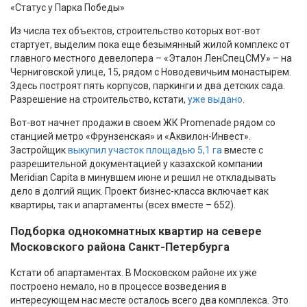
«Статус у Парка Победы»
Из числа тех объектов, строительство которых вот-вот
стартует, выделим пока еще безымянный жилой комплекс от
главного местного девелопера – «Эталон ЛенСпецСМУ» – на
Черниговской улице, 15, рядом с Новодевичьим монастырем.
Здесь построят пять корпусов, паркинги и два детских сада.
Разрешение на строительство, кстати,
уже выдано
.
Вот-вот начнет продажи в своем ЖК Promenade рядом со
станцией метро «Фрунзенская» и «Аквилон-Инвест».
Застройщик
выкупил участок площадью 5,1 га
вместе с
разрешительной документацией у казахской компании
Meridian Capita в минувшем июне и решил не откладывать
дело в долгий ящик. Проект бизнес-класса включает как
квартиры, так и апартаменты (всех вместе – 652).
Подборка однокомнатных квартир на севере
Московского района Санкт-Петербурга
Кстати об апартаментах. В Московском районе их уже
построено немало, но в процессе возведения в
интересующем нас месте осталось всего два комплекса. Это