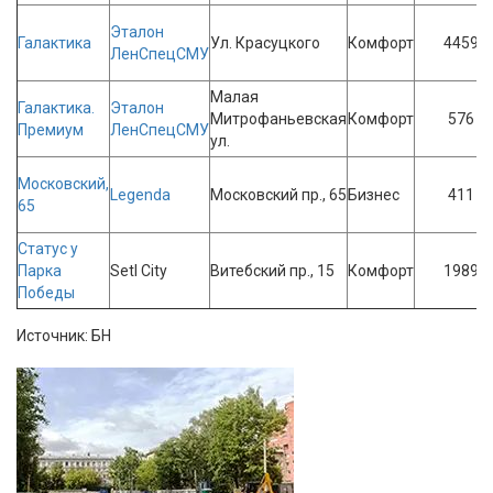
Эталон
Галактика
Ул. Красуцкого
Комфорт
4459
ЛенСпецСМУ
Малая
Галактика.
Эталон
Митрофаньевская
Комфорт
576
Премиум
ЛенСпецСМУ
ул.
Московский,
Legenda
Московский пр., 65
Бизнес
411
65
Статус у
Парка
Setl City
Витебский пр., 15
Комфорт
1989
Победы
Источник: БН