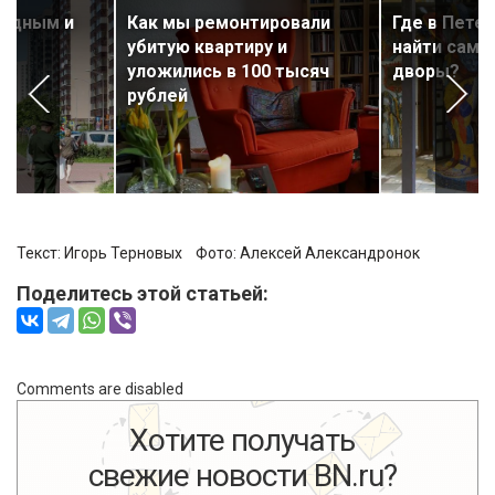
модным и
Как мы ремонтировали
Где в Пете
убитую квартиру и
найти сам
уложились в 100 тысяч
дворы?
рублей
Текст: Игорь Терновых Фото:
Алексей Александронок
Поделитесь этой статьей:
Comments are disabled
Хотите получать
свежие новости BN.ru?