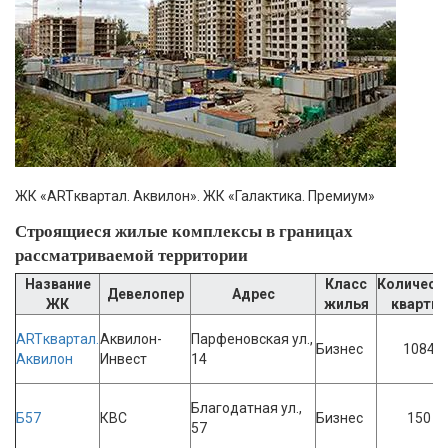
ЖК «ARTквартал. Аквилон». ЖК «Галактика. Премиум»
Строящиеся жилые комплексы в границах
рассматриваемой территории
Название
Класс
Количест
Девелопер
Адрес
ЖК
жилья
квартир
ARTквартал.
Аквилон-
Парфеновская ул.,
Бизнес
1084
Аквилон
Инвест
14
Благодатная ул.,
Б57
КВС
Бизнес
150
57