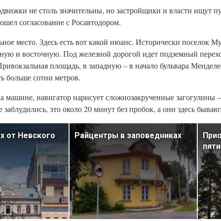
одвижки не столь значительны, но застройщики и власти ищут п
ошел согласование с Росавтодором.
льное место. Здесь есть вот какой нюанс. Исторически поселок М
адную и восточную. Под железной дорогой идет подземный перех
 Привокзальная площадь, в западную – в начало бульвара Мендел
ь больше сотни метров.
а машине, навигатор нарисует сложнозакрученные загогулины –
 заблудились, это около 20 минут без пробок, а они здесь бываю
ах от Невского
Райцентры в заповедниках
Прио
пяти