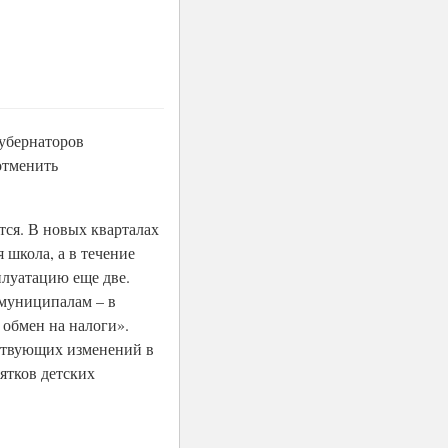
губернаторов
отменить
тся. В новых кварталах
 школа, а в течение
плуатацию еще две.
 муниципалам – в
обмен на налоги».
тствующих изменений в
ятков детских