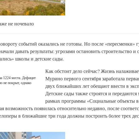
аже не ночевало
повороту событий оказались не готовы. Но после «пересменки» 
ачали давать результаты: угрозами остановить строительство и 
ались» школы и детские сады.
Как обстоит дело сейчас? Жизнь налаживае
Мурино первого сентября заработала первая
на 1224 места. Дефицит
ю не покрыт, однако
двух ближайших лет обещают ввести в экс
Детские сады также строятся и передаются
рамках программы «Социальные объекты в 
кая возможность появилась относительно недавно, после соотве
елоперы в ближайшие три года должны построить более трех дес