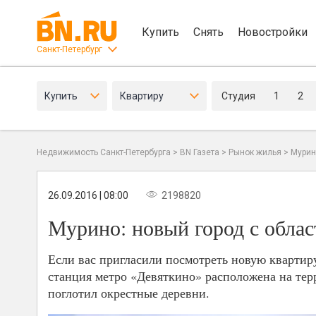
Купить
Снять
Новостройки
Санкт-Петербург
Купить
Квартиру
Студия
1
2
Недвижимость Санкт-Петербурга
>
BN Газета
>
Рынок жилья
>
Мурин
26.09.2016 | 08:00
2198820
Мурино: новый город с обла
Если вас пригласили посмотреть новую квартиру 
станция метро «Девяткино» расположена на тер
поглотил окрестные деревни.