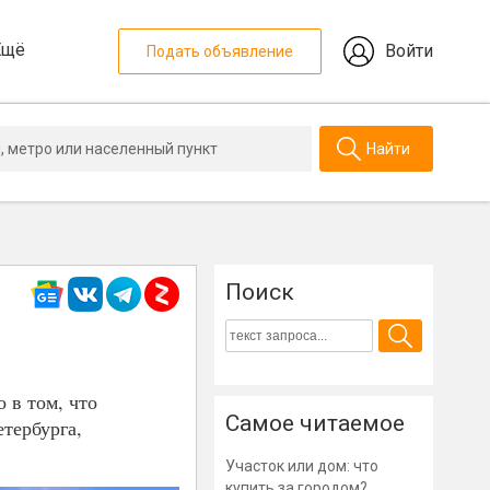
Ещё
Войти
Подать объявление
Найти
Поиск
 в том, что
Самое читаемое
тербурга,
Участок или дом: что
купить за городом?