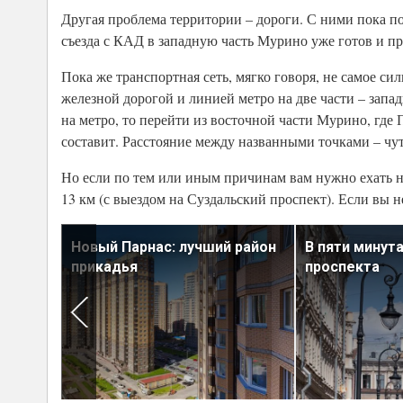
Другая проблема территории – дороги. С ними пока п
съезда с КАД в западную часть Мурино уже готов и пр
Пока же транспортная сеть, мягко говоря, не самое си
железной дорогой и линией метро на две части – зап
на метро, то перейти из восточной части Мурино, где
составит. Расстояние между названными точками – чут
Но если по тем или иным причинам вам нужно ехать н
13 км (с выездом на Суздальский проспект). Если вы не
род на
Новый Парнас: лучший район
В пяти минут
прикадья
проспекта