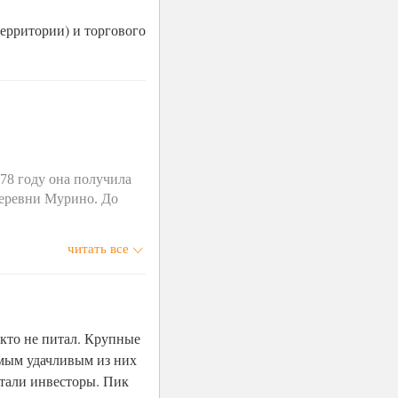
ерритории) и торгового
78 году она получила
деревни Мурино. До
читать все
икто не питал. Крупные
амым удачливым из них
етали инвесторы. Пик