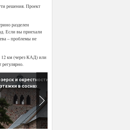
ути решения. Проект
урино разделен
од. Если вы приехали
еева – проблемы не
 12 км (через КАД) или
т регулярно.
зерск и окрестности:
Кингисепп: уездный город н
этажки в соснах
пути к Европе