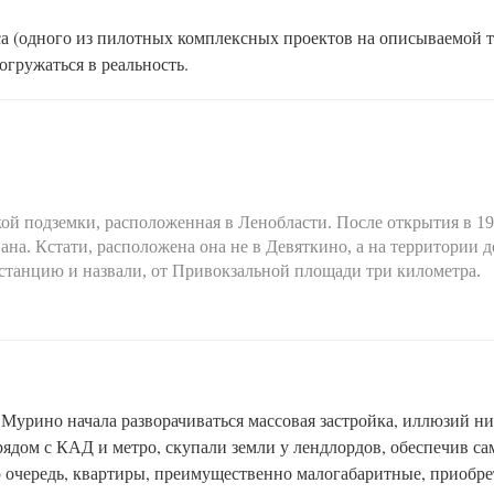
са (одного из пилотных комплексных проектов на описываемой т
погружаться в реальность.
ой подземки, расположенная в Ленобласти. После открытия в 19
на. Кстати, расположена она не в Девяткино, а на территории 
 станцию и назвали, от Привокзальной площади три километра.
 в Мурино начала разворачиваться массовая застройка, иллюзий н
рядом с КАД и метро, скупали земли у лендлордов, обеспечив с
ю очередь, квартиры, преимущественно малогабаритные, приобр