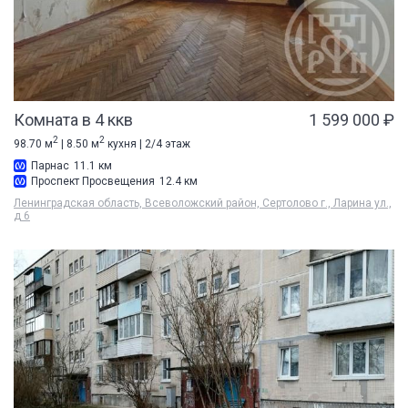
Комната в 4 ккв
1 599 000 ₽
2
2
98.70 м
| 8.50 м
кухня | 2/4 этаж
Парнас
11.1 км
Проспект Просвещения
12.4 км
Ленинградская область, Всеволожский район, Сертолово г., Ларина ул.,
д 6