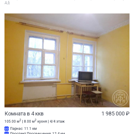
д 6
Комната в 4 ккв
1 985 000 ₽
2
2
105.00 м
| 8.00 м
кухня | 4/4 этаж
Парнас
11.1 км
Проспект Просвещения
12.4 км