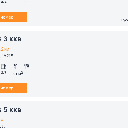
4/4
-
—
 номер
Рус
 3 ккв
,2 км
, 19-21Е
3/6
—
2
3.1 м
 номер
 5 ккв
км
, 57