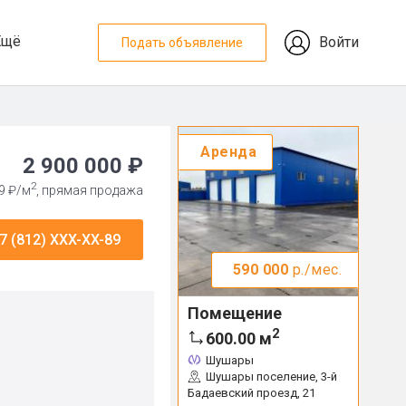
Ещё
Войти
Подать объявление
Аренда
2 900 000 ₽
2
9 ₽/м
, прямая продажа
7 (812) XXX-XX-89
590 000
р./мес.
Помещение
2
600.00
м
Шушары
Шушары поселение, 3-й
Бадаевский проезд, 21