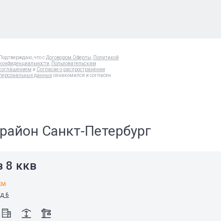
Подтверждаю, что с
Договором Оферты
,
Политикой
конфиденциальности
,
Пользовательским
соглашением
и
Согласие о распространении
персональных данных
ознакомился и согласен
район Санкт-Петербург
 8 ккв
км
 д 6