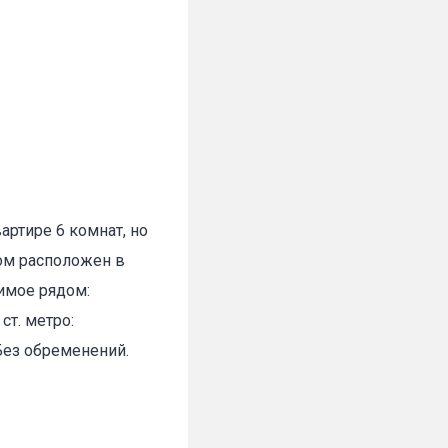
артире 6 комнат, но
ом расположен в
имое рядом:
ст. метро:
Без обременений.