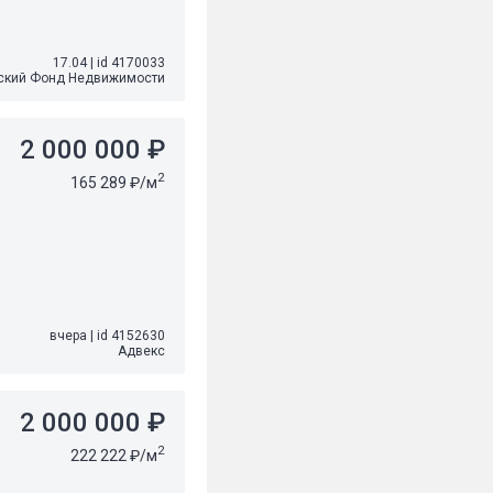
17.04
|
id 4170033
ский Фонд Недвижимости
2 000 000 ₽
2
165 289 ₽/м
вчера
|
id 4152630
Адвекс
2 000 000 ₽
2
222 222 ₽/м