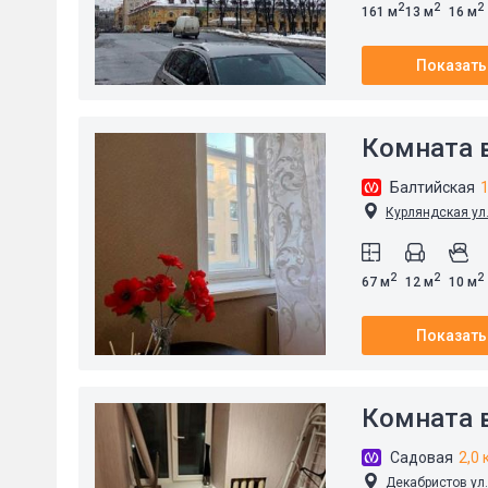
2
2
2
161 м
13 м
16 м
Показать
Комната в
Балтийская
1
Курляндская ул.
2
2
2
67 м
12 м
10 м
Показать
Комната в
Садовая
2,0 
Декабристов ул.