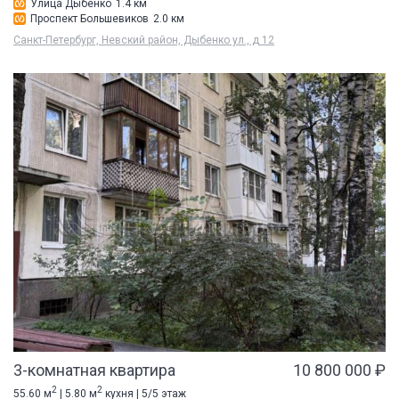
Улица Дыбенко
1.4 км
Проспект Большевиков
2.0 км
Санкт-Петербург, Невский район, Дыбенко ул., д 12
3-комнатная квартира
10 800 000 ₽
2
2
55.60 м
| 5.80 м
кухня | 5/5 этаж