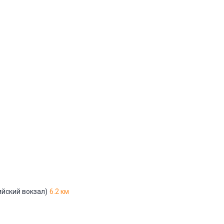
Адрес указан неверно
Цена указана неверно
Другое
е
*
Отменить
Отправить
ийский вокзал)
6.2 км