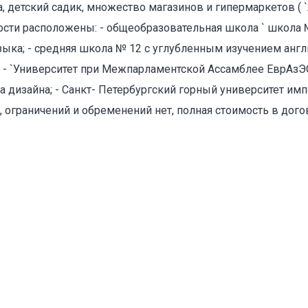
, детский садик, множество магазинов и гипермаркетов ( `
пности расположены: - общеобразовательная школа ` школа
ыка; - средняя школа № 12 с углубленным изучением англи
 - `Университет при Межпарламентской Ассамблее ЕврАзЭС`
а дизайна; - Санкт- Петербургский горный университет и
оваться на объявление
к, ограничений и обременений нет, полная стоимость в дог
Объект не продается (не сдается)
Указанные характеристики отличаются от фактических