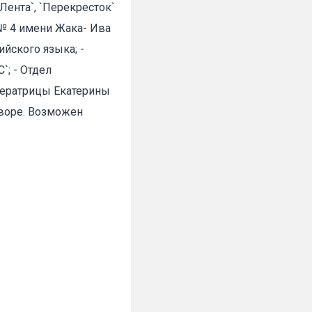
Лента`, `Перекресток`
 № 4 имени Жака- Ива
йского языка; -
; - Отдел
мператрицы Екатерины
✕
оворе. Возможен