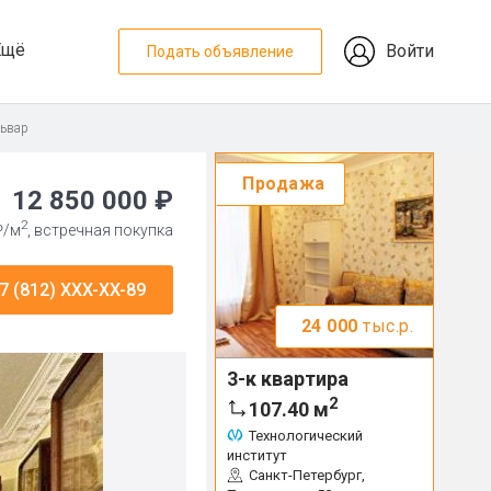
Ещё
Войти
Подать объявление
львар
Продажа
12 850 000 ₽
2
₽/м
, встречная покупка
7 (812) XXX-XX-89
24 000
тыс.р.
3-к квартира
2
107.40
м
Технологический
институт
Санкт-Петербург,