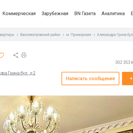
Коммерческая
Зарубежная
BN Газета
Аналитика
квартиры
Василеостровский район
м. Приморская
Александра Грина бу
302 353 
ра Грина бул., д 2
Написать сообщение
+