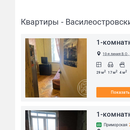
Квартиры - Василеостровск
1-комнат
10-я линия В.О.,
2
2
2
29 м
17 м
4 м
Показать
1-комнат
Приморская