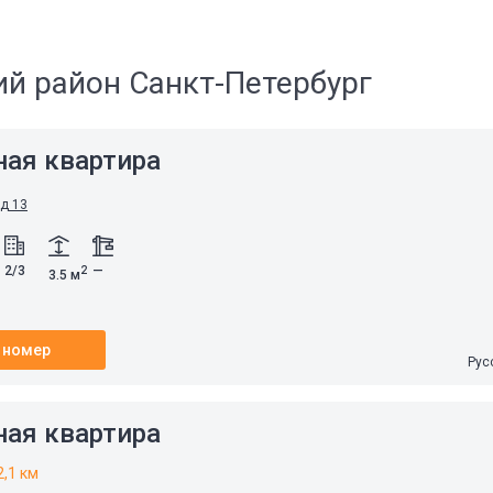
ий район Санкт-Петербург
ная квартира
 д 13
2/3
—
2
3.5 м
 номер
Рус
ная квартира
2,1 км