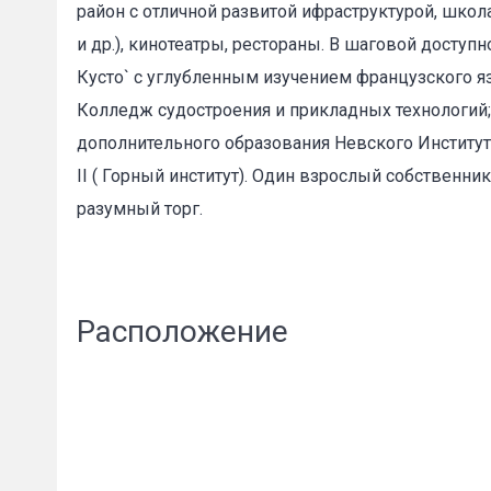
район с отличной развитой ифраструктурой, школа
и др.), кинотеатры, рестораны. В шаговой досту
Кусто` с углубленным изучением французского яз
Колледж судостроения и прикладных технологий;
дополнительного образования Невского Институт
Пожал
II ( Горный институт). Один взрослый собственни
разумный торг.
Ваше имя
Расположение
E-mail
*