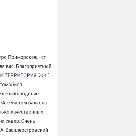
тро Приморская; - ст.
ля вас. Благоприятный
М И ТЕРРИТОРИЯ: ЖК `
втомобиля
видеонаблюдение.
А: с учетом балкона
олько качественных
а сквер. Очень
А: Василеостровский