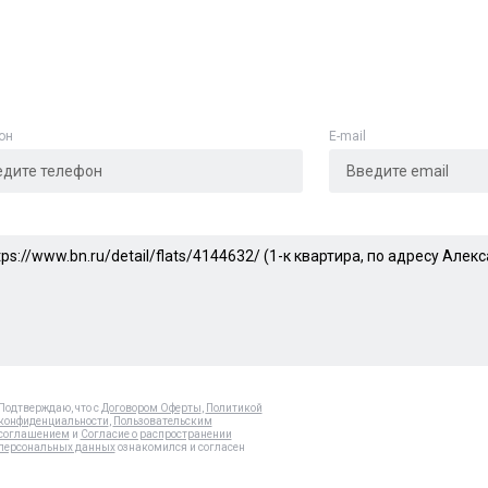
он
E-mail
Подтверждаю, что с
Договором Оферты
,
Политикой
конфиденциальности
,
Пользовательским
соглашением
и
Согласие о распространении
персональных данных
ознакомился и согласен