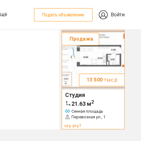
Ещё
Войти
Подать объявление
Продажа
13 500
тыс.р.
Студия
2
21.63
м
Сенная площадь
Перевозная ул., 1
что это?