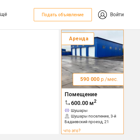
Ещё
Войти
Подать объявление
Аренда
590 000
р./мес.
Помещение
2
600.00
м
Шушары
Шушары поселение, 3-й
Бадаевский проезд, 21
что это?